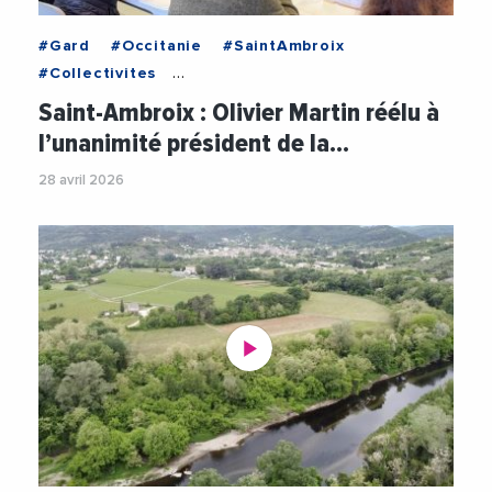
#Gard
#Occitanie
#SaintAmbroix
#Collectivites
#CommunauteDeCommunesCezeCevennes
Saint-Ambroix : Olivier Martin réélu à
#DeCeze
#Decideurs
#OlivierMartin
l’unanimité président de la…
#Sante
#Videos
28 avril 2026