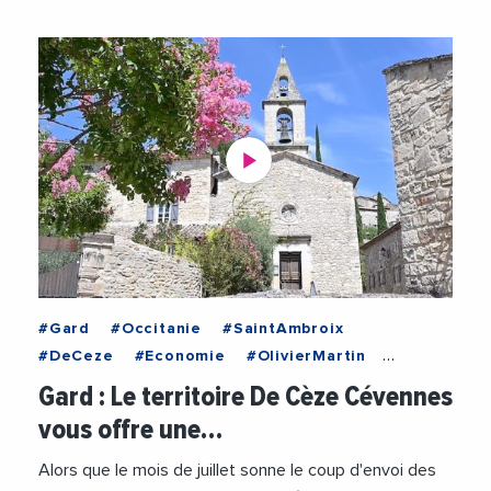
#Gard
#Occitanie
#SaintAmbroix
#DeCeze
#Economie
#OlivierMartin
#Tourisme
#Videos
Gard : Le territoire De Cèze Cévennes
vous offre une…
Alors que le mois de juillet sonne le coup d'envoi des