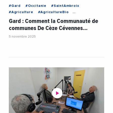
#Gard
#Occitanie
#SaintAmbroix
#Agriculture
#AgricultureBio
#Agroalimentaire
#Alimentation
#Artisanat
Gard : Comment la Communauté de
#CommunauteDeCommunesCezeCevennes
communes De Cèze Cévennes…
#Environnement
#OlivierMartin
#Patrimoine
5 novembre 2025
#Videos
#Viticulture