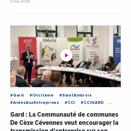
3 mai 2025
#Gard
#Occitanie
#SaintAmbroix
#AidesAuxEntreprises
#CCI
#CCIGARD
#ChambreAgricultureGard
#CMA
Gard : La Communauté de communes
#CMAGard
De Cèze Cévennes veut encourager la
#CommunauteDeCommunesCezeCevennes
transmission d’entreprise sur son