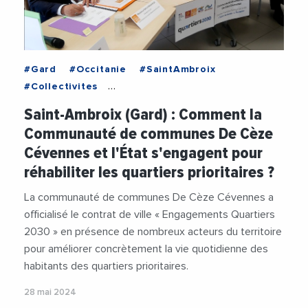
#Gard
#Occitanie
#SaintAmbroix
#Collectivites
#CommunauteDeCommunesCezeCevennes
Saint-Ambroix (Gard) : Comment la
#Decideurs
#DepartementDuGard
Communauté de communes De Cèze
#DeveloppementEconomique
#Economie
Cévennes et l'État s'engagent pour
#JeromeBonet
#Logement
réhabiliter les quartiers prioritaires ?
#LogementSocial
#OlivierMartin
#PrefectureDuGard
#RegionOccitanie
La communauté de communes De Cèze Cévennes a
#Urbanisme
#Videos
officialisé le contrat de ville « Engagements Quartiers
2030 » en présence de nombreux acteurs du territoire
pour améliorer concrètement la vie quotidienne des
habitants des quartiers prioritaires.
28 mai 2024