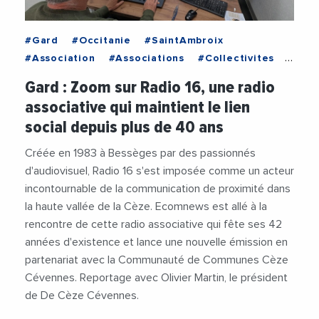
#Gard
#Occitanie
#SaintAmbroix
#Association
#Associations
#Collectivites
#CommunauteDeCommunesCezeCevennes
Gard : Zoom sur Radio 16, une radio
#Culture
#Media
#OlivierMartin
associative qui maintient le lien
#Patrimoine
#Presse
#Videos
social depuis plus de 40 ans
Créée en 1983 à Bessèges par des passionnés
d'audiovisuel, Radio 16 s'est imposée comme un acteur
incontournable de la communication de proximité dans
la haute vallée de la Cèze. Ecomnews est allé à la
rencontre de cette radio associative qui fête ses 42
années d'existence et lance une nouvelle émission en
partenariat avec la Communauté de Communes Cèze
Cévennes. Reportage avec Olivier Martin, le président
de De Cèze Cévennes.