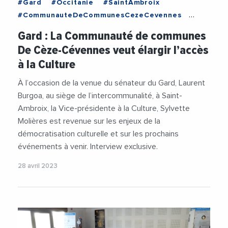
#Gard
#Occitanie
#SaintAmbroix
#CommunauteDeCommunesCezeCevennes
#Culture
#DeCeze
#DepartementDuGard
Gard : La Communauté de communes
#DRAC
#Education
#OlivierMartin
De Cèze-Cévennes veut élargir l’accès
#RegionOccitanie1
#Tourisme
#Videos
à la Culture
À l’occasion de la venue du sénateur du Gard, Laurent
Burgoa, au siège de l’intercommunalité, à Saint-
Ambroix, la Vice-présidente à la Culture, Sylvette
Molières est revenue sur les enjeux de la
démocratisation culturelle et sur les prochains
événements à venir. Interview exclusive.
28 avril 2023