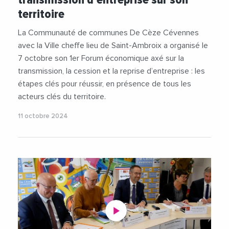
#Entreprises
#JeanPierreDeFaria
territoire
#JeromeBonet
#OlivierMartin
#SaintAmbroix
#Videos
La Communauté de communes De Cèze Cévennes
avec la Ville cheffe lieu de Saint-Ambroix a organisé le
7 octobre son 1er Forum économique axé sur la
transmission, la cession et la reprise d’entreprise : les
étapes clés pour réussir, en présence de tous les
acteurs clés du territoire.
11 octobre 2024