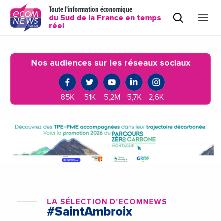
Toute l'information économique
du Sud de la France en temps
réel
Nos audiences sur les réseaux sociaux
85K
51K
5,2M
5,7K
2,6K
LA SÉLECTION D'ECOMNEWS
#SaintAmbroix