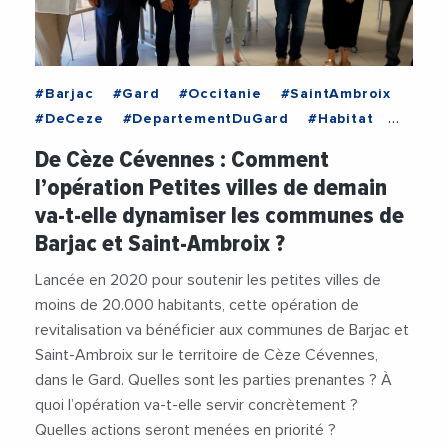
#Barjac
#Gard
#Occitanie
#SaintAmbroix
#DeCeze
#DepartementDuGard
#Habitat
#OlivierMartin
#PetitesVillesDeDemain
De Cèze Cévennes : Comment
#Prefecture
#RegionOccitanie1
#Sante
l’opération Petites villes de demain
#Service
#Videos
va-t-elle dynamiser les communes de
Barjac et Saint-Ambroix ?
Lancée en 2020 pour soutenir les petites villes de
moins de 20.000 habitants, cette opération de
revitalisation va bénéficier aux communes de Barjac et
Saint-Ambroix sur le territoire de Cèze Cévennes,
dans le Gard. Quelles sont les parties prenantes ? À
quoi l’opération va-t-elle servir concrètement ?
Quelles actions seront menées en priorité ?