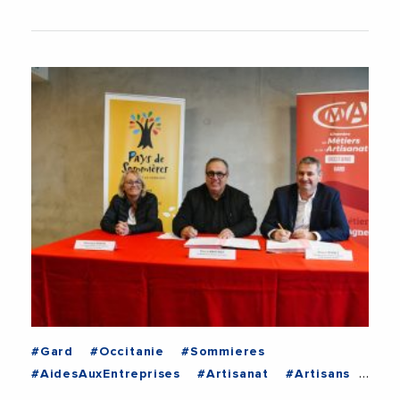
#Gard
#Occitanie
#Sommieres
#AidesAuxEntreprises
#Artisanat
#Artisans
#CMA
#CMAGard
#Entrepreneurs