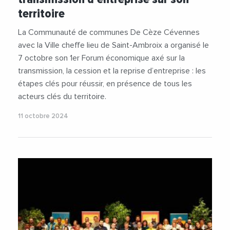
#Entreprises
#JeanPierreDeFaria
territoire
#JeromeBonet
#OlivierMartin
#SaintAmbroix
#Videos
La Communauté de communes De Cèze Cévennes
avec la Ville cheffe lieu de Saint-Ambroix a organisé le
7 octobre son 1er Forum économique axé sur la
transmission, la cession et la reprise d’entreprise : les
étapes clés pour réussir, en présence de tous les
acteurs clés du territoire.
11 octobre 2024