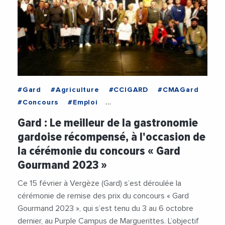
#Gard
#Agriculture
#CCIGARD
#CMAGard
#Concours
#Emploi
#FrancoiseLaurentPerrigot
#GardTourisme
Gard : Le meilleur de la gastronomie
#Gastronomie
#Patrimoine
gardoise récompensé, à l'occasion de
#VieDesEntreprises
la cérémonie du concours « Gard
Gourmand 2023 »
Ce 15 février à Vergèze (Gard) s’est déroulée la
cérémonie de remise des prix du concours « Gard
Gourmand 2023 », qui s’est tenu du 3 au 6 octobre
dernier, au Purple Campus de Marguerittes. L’objectif