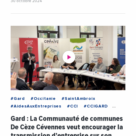
30 octobre 2024
#Gard
#Occitanie
#SaintAmbroix
#AidesAuxEntreprises
#CCI
#CCIGARD
#ChambreAgricultureGard
#CMA
Gard : La Communauté de communes
#CMAGard
De Cèze Cévennes veut encourager la
#CommunauteDeCommunesCezeCevennes
transmission d’entreprise sur son