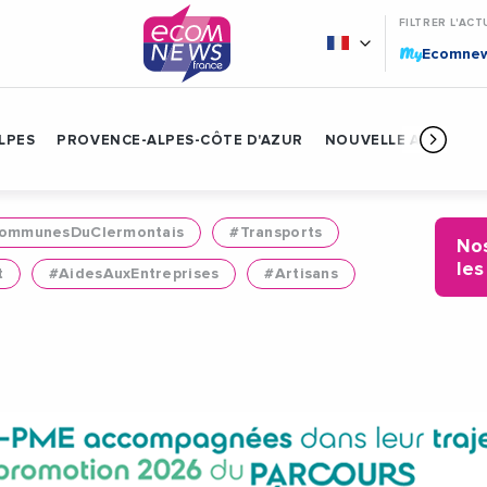
FILTRER L'ACT
My
Ecomne
LPES
PROVENCE-ALPES-CÔTE D'AZUR
NOUVELLE AQUITAIN
mmunesDuClermontais
#Transports
Nos
les
t
#AidesAuxEntreprises
#Artisans