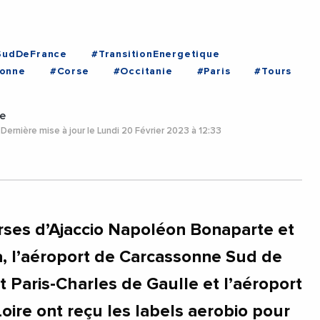
SudDeFrance
#TransitionEnergetique
sonne
#Corse
#Occitanie
#Paris
#Tours
e
Dernière mise à jour le Lundi 20 Février 2023 à 12:33
rses d’Ajaccio Napoléon Bonaparte et
a, l’aéroport de Carcassonne Sud de
t Paris-Charles de Gaulle et l’aéroport
oire ont reçu les labels aerobio pour