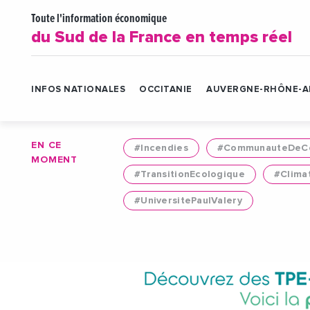
Toute l'information économique
du Sud de la France en temps réel
INFOS NATIONALES
OCCITANIE
AUVERGNE-RHÔNE-A
EN CE
#Incendies
#CommunauteDeCo
MOMENT
#TransitionEcologique
#Clima
#UniversitePaulValery