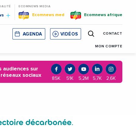
UALITÉ
ECOMNEWS MEDIA
Ecomnews med
Ecomnews afrique
ws
AGENDA
VIDÉOS
CONTACT
E
CORSE
MONACO
CATALOGNE
MON COMPTE
 audiences sur
 réseaux sociaux
85K
51K
5,2M
5,7K
2,6K