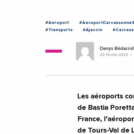
#Aeroport
#AeroportCarcassonne
#Transports
#Ajaccio
#Carcas
Denys Bédarrid
20 février 2023
Les aéroports co
de Bastia Porett
France, l’aéropor
de Tours-Val de L