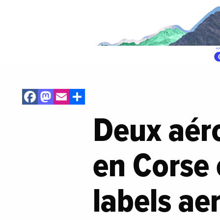
Facebook
Mastodon
Email
Share
Deux aéro
en Corse 
labels ae