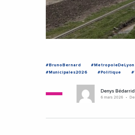
#BrunoBernard
#MetropoleDeLyon
#Municipales2026
#Politique
#
#Rhone
Denys Bédarrid
6 mars 2026
Der