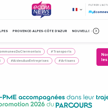
FILTRER L'ACT
My
Ecomne
LPES
PROVENCE-ALPES-CÔTE D'AZUR
NOUVELLE AQUITAIN
mmunesDuClermontais
#Transports
Nos
les
t
#AidesAuxEntreprises
#Artisans