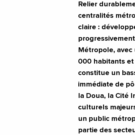
Relier durableme
centralités métro
claire : dévelop
progressivement 
Métropole, avec 
000 habitants et
constitue un bass
immédiate de pôl
la Doua, la Cité
culturels majeur
un public métropol
partie des secteu