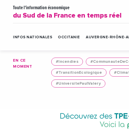
Toute l'information économique
du Sud de la France en temps réel
INFOS NATIONALES
OCCITANIE
AUVERGNE-RHÔNE-A
EN CE
#Incendies
#CommunauteDeCo
MOMENT
#TransitionEcologique
#Clima
#UniversitePaulValery