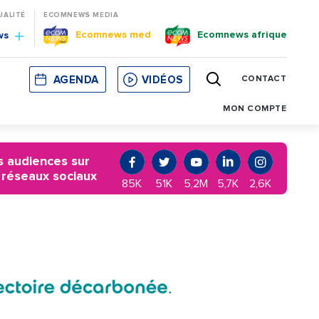
UALITÉ
ECOMNEWS MEDIA
Ecomnews med
Ecomnews afrique
ws
AGENDA
VIDÉOS
CONTACT
E
CORSE
MONACO
CATALOGNE
MON COMPTE
 audiences sur
 réseaux sociaux
85K
51K
5,2M
5,7K
2,6K