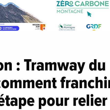
on : Tramway du 
comment franchi
étape pour relier 