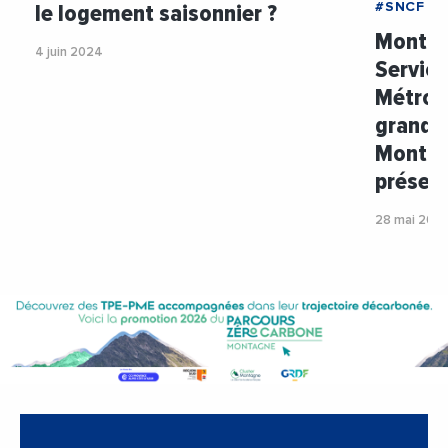
le logement saisonnier ?
#SNCF
Montpel
4 juin 2024
Service
Métropo
grande 
Montpel
présen
28 mai 202