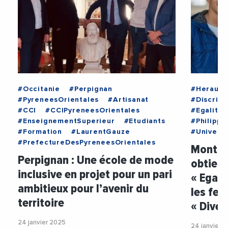
#Occitanie
#Perpignan
#Herault
#PyreneesOrientales
#Artisanat
#Discrimi
#CCI
#CCIPyreneesOrientales
#Egalit
#EnseignementSuperieur
#Etudiants
#Philipp
#Formation
#LaurentGauze
#Univers
#PrefectureDesPyreneesOrientales
Montpel
Perpignan : Une école de mode
obtient
inclusive en projet pour un pari
« Egali
ambitieux pour l’avenir du
les fe
territoire
« Diver
24 janvier 2025
24 janvier 