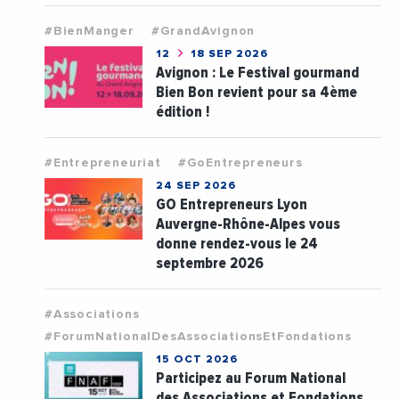
#BienManger
#GrandAvignon
12
18 SEP 2026
Avignon : Le Festival gourmand
Bien Bon revient pour sa 4ème
édition !
#Entrepreneuriat
#GoEntrepreneurs
24 SEP 2026
GO Entrepreneurs Lyon
Auvergne-Rhône-Alpes vous
donne rendez-vous le 24
septembre 2026
#Associations
#ForumNationalDesAssociationsEtFondations
15 OCT 2026
Participez au Forum National
des Associations et Fondations