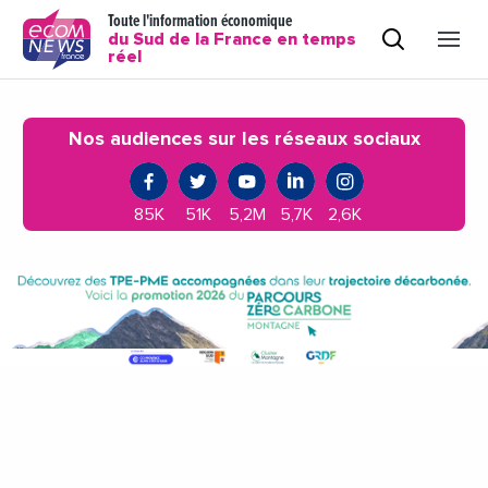
Toute l'information économique
du Sud de la France en temps
réel
Nos audiences sur les réseaux sociaux
85K
51K
5,2M
5,7K
2,6K