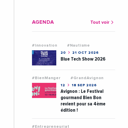
AGENDA
Tout voir
#Innovation
#Nautisme
20
21 OCT 2026
Blue Tech Show 2026
#BienManger
#GrandAvignon
12
18 SEP 2026
Avignon : Le Festival
gourmand Bien Bon
revient pour sa 4ème
édition !
#Entrepreneuriat