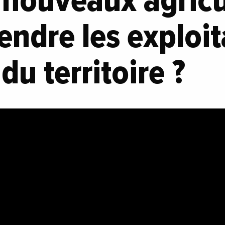
e nouveaux agric
endre les exploit
du territoire ?