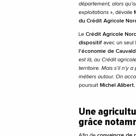
département, alors qu’on
exploitations
», dévoile
du Crédit Agricole No
Le
Crédit Agricole Nor
dispositif
avec un seul 
l’économie de Cauval
est là, au Crédit agrico
territoire. Mais s’il n’y
métiers autour. On accom
poursuit
Michel Alibert.
Une agricult
grâce notamm
Afin de
convaincre de no