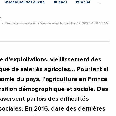
#JeanClaudeFouche
#Label
#Social
citanie
t
5
Dernière mise à jour le Wednesday, November 12, 2025 At 8:45 AM
 d’exploitations, vieillissement des
ue de salariés agricoles... Pourtant si
nomie du pays, l’agriculture en France
ansition démographique et sociale. Des
raversent parfois des difficultés
ociales. En 2016, date des dernières