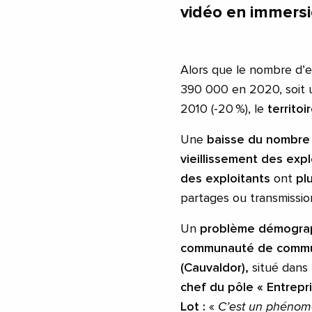
vidéo en immersi
Alors que le nombre d’e
390 000 en 2020, soit 
2010 (‑20 %), le
territo
Une
baisse du nombre 
vieillissement des exp
des exploitants
ont
pl
partages ou transmission
Un
problème démogra
communauté de commun
(Cauvaldor),
situé dans 
chef du pôle « Entrepri
Lot :
«
C’est un phénom