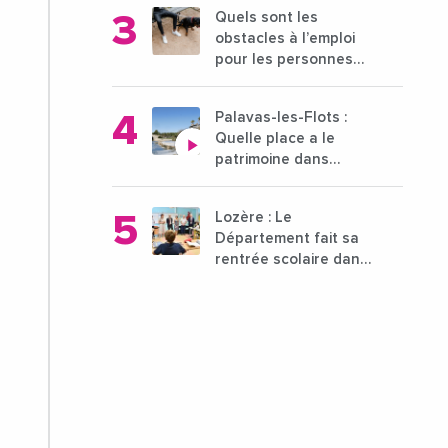
entreprises du 15 au
Quels sont les
21 octobre 2024
obstacles à l’emploi
pour les personnes
déficientes visuelles ?
Palavas-les-Flots :
Quelle place a le
patrimoine dans
l'attractivité de la ville
?
Lozère : Le
Département fait sa
rentrée scolaire dans
les collèges lozériens