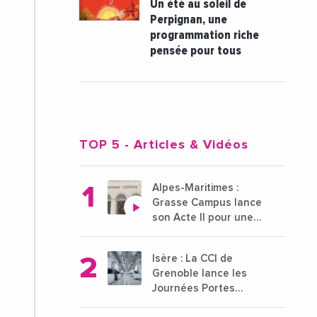
Un été au soleil de
Perpignan, une
programmation riche
pensée pour tous
TOP 5
- Articles & Vidéos
Alpes-Maritimes :
Grasse Campus lance
son Acte II pour une
nouvelle étape
ambitieuse pour
Isère : La CCI de
l'enseignement
Grenoble lance les
supérieur
Journées Portes
Ouvertes des