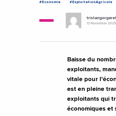
#Economie
#ExploitationAgricole
#Videos
#Gramat
#Lot
#Oc
tristangorgere
12 November 202
Baisse du nombre
exploitants, manq
vitale pour l’éco
est en pleine tr
exploitants qui t
économiques et s