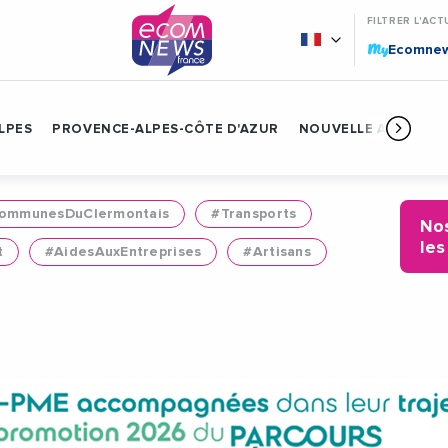
FILTRER L'ACT
My
Ecomne
LPES
PROVENCE-ALPES-CÔTE D'AZUR
NOUVELLE AQUITAIN
mmunesDuClermontais
#Transports
Nos
les
t
#AidesAuxEntreprises
#Artisans