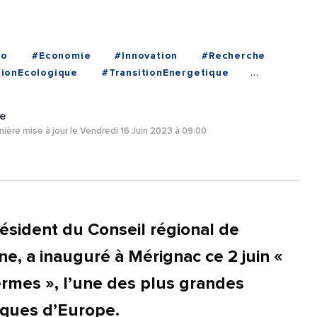
io
#Economie
#Innovation
#Recherche
tionEcologique
#TransitionEnergetique
ac
#NouvelleAquitaine
e
ière mise à jour le Vendredi 16 Juin 2023 à 09:00
résident du Conseil régional de
e, a inauguré à Mérignac ce 2 juin «
rmes », l’une des plus grandes
ques d’Europe.