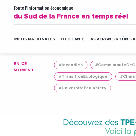
Toute l'information économique
du Sud de la France en temps réel
INFOS NATIONALES
OCCITANIE
AUVERGNE-RHÔNE-A
EN CE
#Incendies
#CommunauteDeCo
MOMENT
#TransitionEcologique
#Clima
#UniversitePaulValery