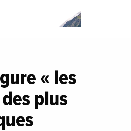
gure « les
 des plus
ques