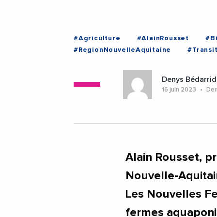
#Agriculture
#AlainRousset
#B
#RegionNouvelleAquitaine
#Transi
#Urbanisme
#Gironde
#Merign
Denys Bédarrid
16 juin 2023
Dern
Alain Rousset, p
Nouvelle-Aquitain
Les Nouvelles Fe
fermes aquaponi