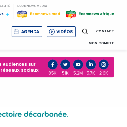
UALITÉ
ECOMNEWS MEDIA
Ecomnews med
Ecomnews afrique
ws
AGENDA
VIDÉOS
CONTACT
E
CORSE
MONACO
CATALOGNE
MON COMPTE
 audiences sur
 réseaux sociaux
85K
51K
5,2M
5,7K
2,6K