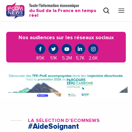
Toute l'information économique
du Sud de la France en temps
réel
Nos audiences sur les réseaux sociaux
85K
51K
5,2M
5,7K
2,6K
LA SÉLECTION D'ECOMNEWS
#AideSoignant