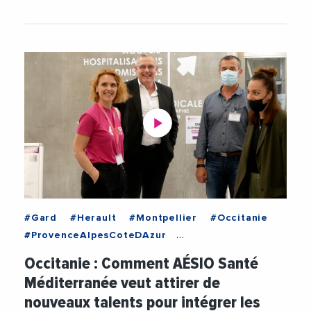
#Gard
#Herault
#Montpellier
#Occitanie
#ProvenceAlpesCoteDAzur
#PyreneesOrientales
#Vaucluse
#AESIO
Occitanie : Comment AÉSIO Santé
#AesioSante
#AideSoignant
#Alternance
Méditerranée veut attirer de
#Cancerologie
#Candidature
#Chirurgie
nouveaux talents pour intégrer les
#EHPAD
#Emploi
#Formation
#Infirmier