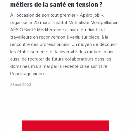
métiers de la santé en tension ?
#Medecine
#Radiologie
#Recherche
#Recrutement
#Sante
#Secretariat
À l’occasion de son tout premier « Apéro job »,
#Service
#Social
#Videos
organisé le 25 mai à l’Institut Mutualiste Montpelliérain,
AÉSIO Santé Méditerranée a invité étudiants et
travailleurs en reconversion à venir, sur place, à la
rencontre des professionnels. Un moyen de découvrir
les établissements et la diversité des métiers mais
aussi de recruter de futurs collaborateurs dans les
domaines mis à mal par la récente crise sanitaire.
Reportage vidéo.
31 mai 2023