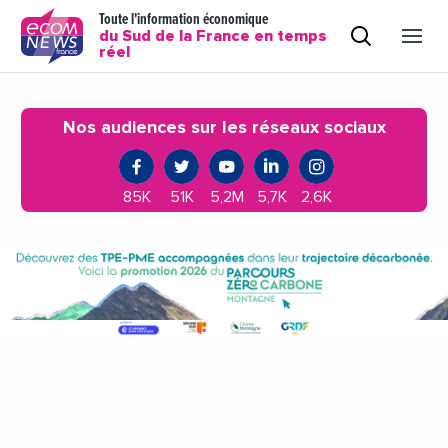
Toute l'information économique
du Sud de la France en temps
réel
Nos audiences sur les réseaux sociaux
85K
51K
5,2M
5,7K
2,6K