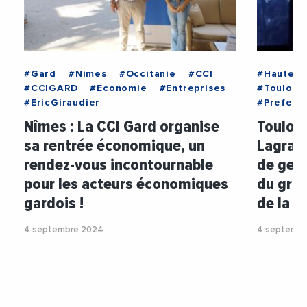
#Gard
#Nimes
#Occitanie
#CCI
#HauteG
#CCIGARD
#Economie
#Entreprises
#Toulous
#EricGiraudier
#Prefect
Nîmes : La CCI Gard organise
Toulous
sa rentrée économique, un
Lagrang
rendez-vous incontournable
de gend
pour les acteurs économiques
du gro
gardois !
de la 
4 septembre 2024
4 septembr