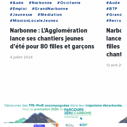
#Aude
#Narbonne
#Occitanie
#Aude
#Emploi
#GrandNarbonne
#BTP
#
#Jeunesse
#Mediation
#GrandN
#MissionLocaleJeunes
#Recrute
Narbonne : L’Agglomération
Narbon
lance ses chantiers jeunes
lance l
d’été pour 80 filles et garçons
filles 
chantie
4 juillet 2024
12 avril 202