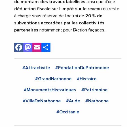
du montant des travaux labellisés
ainsi que d’une
déduction fiscale sur l’impôt sur le revenu
du reste
à charge sous réserve de l’octroi de
20 % de
subventions
accordées par les collectivités
partenaires
notamment pour l’Action façades.
Facebook
Mastodon
Email
Share
#Attractivite
#FondationDuPatrimoine
#GrandNarbonne
#Histoire
#MonumentsHistoriques
#Patrimoine
#VilleDeNarbonne
#Aude
#Narbonne
#Occitanie