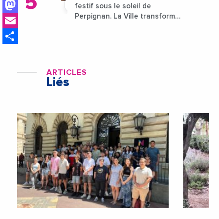
Mastodon
festif sous le soleil de
Email
Perpignan. La Ville transforme
l’été en un grand rendez-vous
Share
populaire et rayonnant !
ARTICLES
Liés