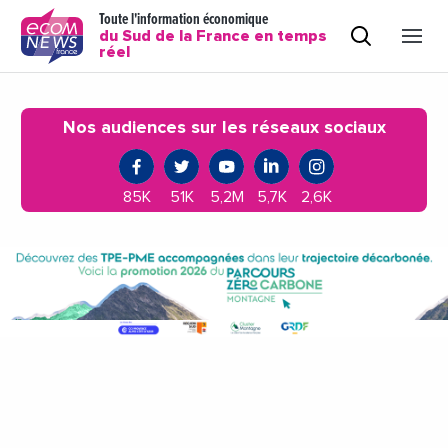
Toute l'information économique
du Sud de la France en temps
réel
Nos audiences sur les réseaux sociaux
85K
51K
5,2M
5,7K
2,6K