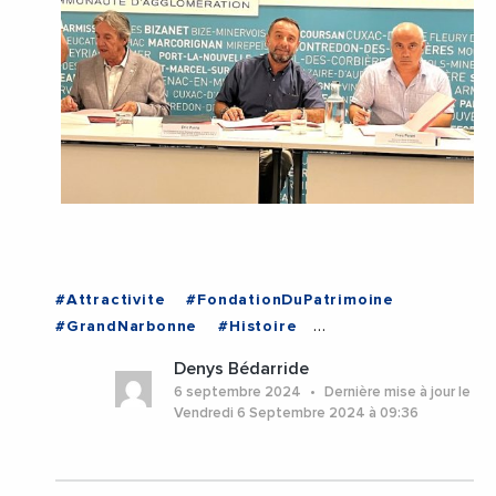
#Attractivite
#FondationDuPatrimoine
#GrandNarbonne
#Histoire
#MonumentsHistoriques
#Patrimoine
Denys Bédarride
#VilleDeNarbonne
#Aude
#Narbonne
6 septembre 2024
Dernière mise à jour le
#Occitanie
Vendredi 6 Septembre 2024 à 09:36