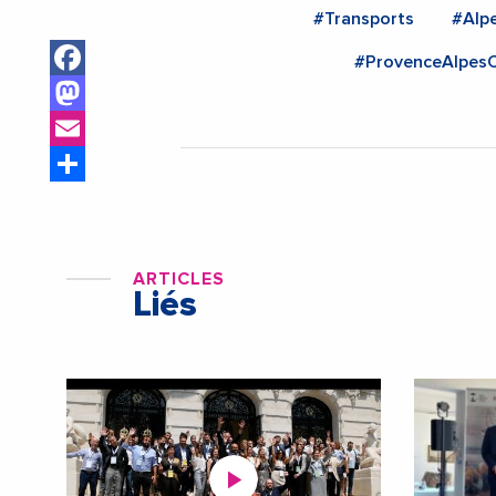
#Transports
#Alp
Facebook
#ProvenceAlpes
Mastodon
Email
Share
ARTICLES
Liés