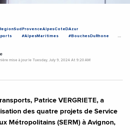
RegionSudProvenceAlpesCoteDAzur
ports
#AlpesMaritimes
#BouchesDuRhone
#Vaucluse
e
ière mise à jour le Tuesday, July 9, 2024 At 9:20 AM
Transports, Patrice VERGRIETE, a
isation des quatre projets de Service
x Métropolitains (SERM) à Avignon,