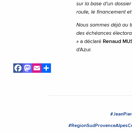
sur la base d’un dossier 
route, le financement e
Nous sommes déjà au tra
des échéances électorale
»
a déclaré
Renaud MUS
d’Azur.
Facebook
Mastodon
Email
Share
#JeanPier
#RegionSudProvenceAlpesC