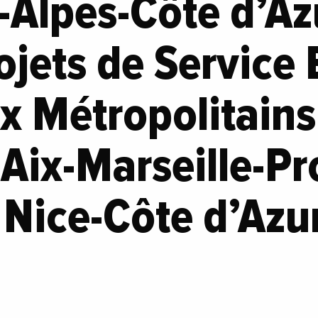
Alpes-Côte d’Azu
ojets de Service
x Métropolitains
Aix-Marseille-P
 Nice-Côte d’Azu
s