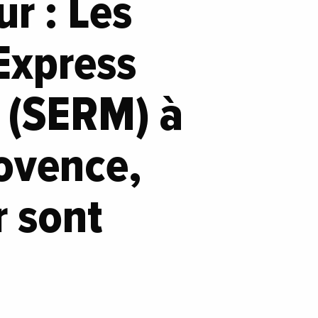
r : Les
 Express
 (SERM) à
rovence,
r sont