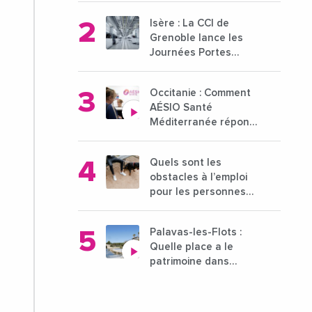
ambitieuse pour
Isère : La CCI de
l'enseignement
Grenoble lance les
supérieur
Journées Portes
Ouvertes des
entreprises du 15 au
Occitanie : Comment
21 octobre 2024
AÉSIO Santé
Méditerranée répond
à la problématique
des déserts médicaux
Quels sont les
?
obstacles à l’emploi
pour les personnes
déficientes visuelles ?
Palavas-les-Flots :
Quelle place a le
patrimoine dans
l'attractivité de la ville
?