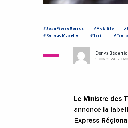
#JeanPierreSerrus
#Mobilite
#
#RenaudMuselier
#Train
#Trans
#ProvenceAlpesCoteDAzur
#Var
Denys Bédarrid
9 July 2024
Dern
Le Ministre des 
annoncé la labell
Express Régionau