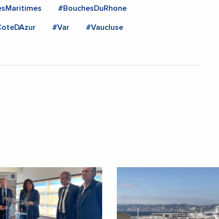
esMaritimes
#BouchesDuRhone
CoteDAzur
#Var
#Vaucluse