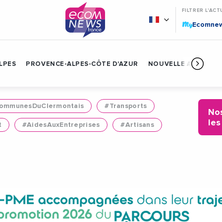
FILTRER L'ACT
My
Ecomne
LPES
PROVENCE-ALPES-CÔTE D'AZUR
NOUVELLE AQUITAIN
mmunesDuClermontais
#Transports
Nos
les
t
#AidesAuxEntreprises
#Artisans