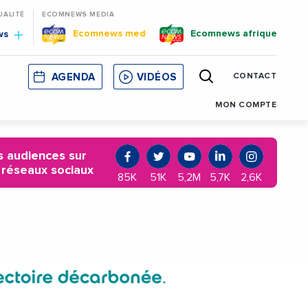
UALITÉ
ECOMNEWS MEDIA
Ecomnews med
Ecomnews afrique
ws
AGENDA
VIDÉOS
CONTACT
E
CORSE
MONACO
CATALOGNE
MON COMPTE
 audiences sur
 réseaux sociaux
85K
51K
5,2M
5,7K
2,6K