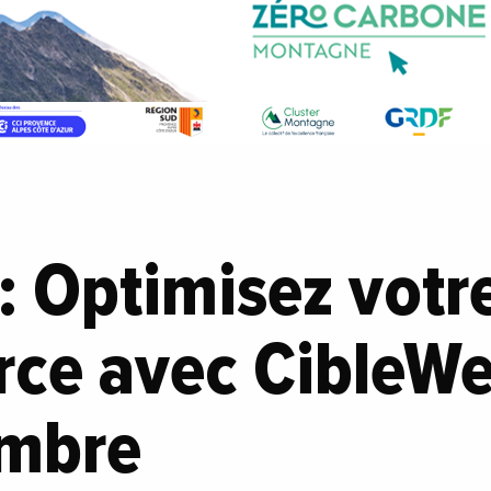
: Optimisez votre
ce avec CibleW
embre