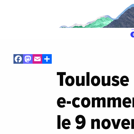
Facebook
Mastodon
Email
Share
Toulouse 
e-commer
le 9 nov