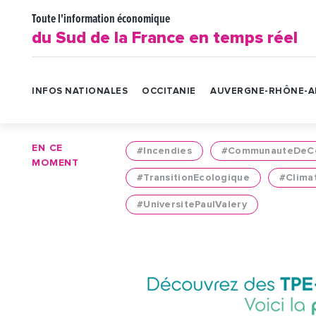
Toute l'information économique
du Sud de la France en temps réel
INFOS NATIONALES
OCCITANIE
AUVERGNE-RHÔNE-A
EN CE
#Incendies
#CommunauteDeCo
MOMENT
#TransitionEcologique
#Clima
#UniversitePaulValery