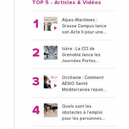
TOP 5
- Articles & Vidéos
Alpes-Maritimes :
Grasse Campus lance
son Acte II pour une
nouvelle étape
ambitieuse pour
Isère : La CCI de
l'enseignement
Grenoble lance les
supérieur
Journées Portes
Ouvertes des
entreprises du 15 au
Occitanie : Comment
21 octobre 2024
AÉSIO Santé
Méditerranée répond
à la problématique
des déserts médicaux
Quels sont les
?
obstacles à l’emploi
pour les personnes
déficientes visuelles ?