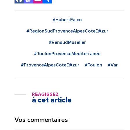
#HubertFalco
#RegionSudProvenceAlpesCoteDAzur
#RenaudMuselier
#ToulonProvenceMediterranee
#ProvenceAlpesCoteDAzur
#Toulon
#Var
RÉAGISSEZ
à cet article
Vos commentaires