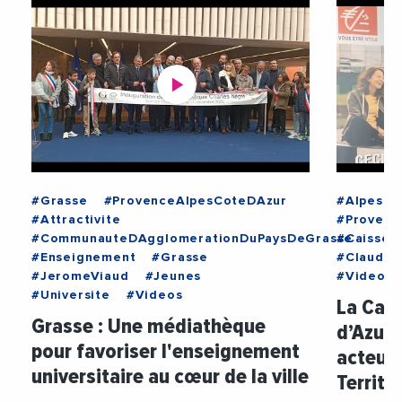
#Grasse
#ProvenceAlpesCoteDAzur
#AlpesMa
#Attractivite
#Provenc
#CommunauteDAgglomerationDuPaysDeGrasse
#CaisseD
#Enseignement
#Grasse
#ClaudeV
#JeromeViaud
#Jeunes
#Videos
#Universite
#Videos
La Cai
Grasse : Une médiathèque
d’Azur 
pour favoriser l'enseignement
acteurs
universitaire au cœur de la ville
Territo