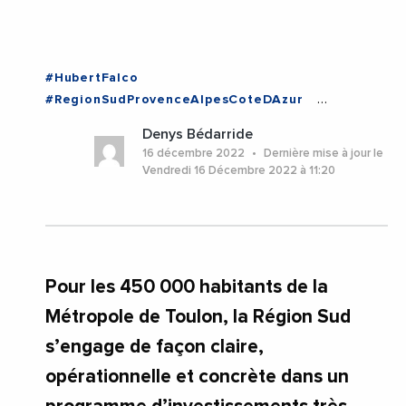
#HubertFalco
#RegionSudProvenceAlpesCoteDAzur
#RenaudMuselier
Denys Bédarride
#ToulonProvenceMediterranee
16 décembre 2022
Dernière mise à jour le
#ProvenceAlpesCoteDAzur
#Toulon
#Var
Vendredi 16 Décembre 2022 à 11:20
Pour les 450 000 habitants de la
Métropole de Toulon, la Région Sud
s’engage de façon claire,
opérationnelle et concrète dans un