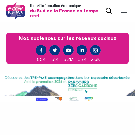
Toute l'information économique
du Sud de la France en temps
réel
Nos audiences sur les réseaux sociaux
85K
51K
5,2M
5,7K
2,6K