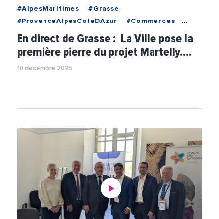
#AlpesMaritimes
#Grasse
#ProvenceAlpesCoteDAzur
#Commerces
#CommunauteDAgglomerationDuPaysDeGrasse
En direct de Grasse : La Ville pose la
#Economie
#Immobilier
#JeromeViaud
première pierre du projet Martelly.…
#Logement
#Urbanisme
#Videos
10 décembre 2025
#VilleDeGrasse