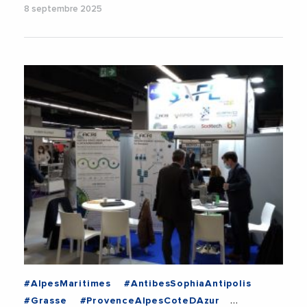
8 septembre 2025
#AlpesMaritimes
#AntibesSophiaAntipolis
#Grasse
#ProvenceAlpesCoteDAzur