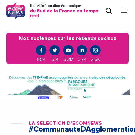
Toute l'information économique
du Sud de la France en temps
réel
Nos audiences sur les réseaux sociaux
85K
51K
5,2M
5,7K
2,6K
LA SÉLECTION D'ECOMNEWS
#CommunauteDAgglomeratio