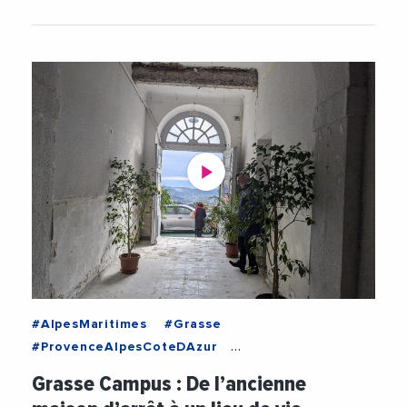
#AlpesMaritimes
#Grasse
#ProvenceAlpesCoteDAzur
#AgglomerationPaysDeGrasse
#Collectivites
Grasse Campus : De l’ancienne
#CommunauteDAgglomerationDuPaysDeGrasse