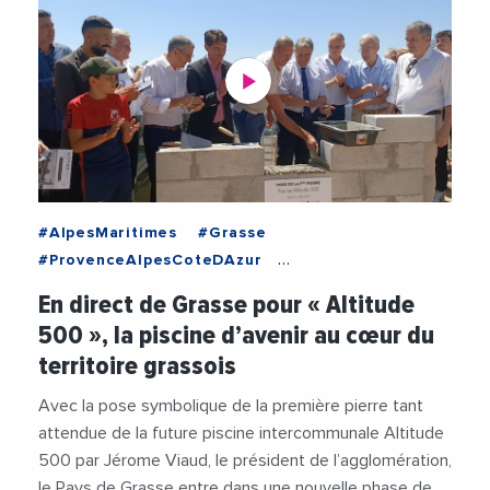
#AlpesMaritimes
#Grasse
#ProvenceAlpesCoteDAzur
#AgglomerationPaysDeGrasse
En direct de Grasse pour « Altitude
#CommunauteDAgglomerationDuPaysDeGrasse
500 », la piscine d’avenir au cœur du
#JeromeViaud
#Sport
territoire grassois
#TransitionEnergetique
#Urbanisme
#Videos
Avec la pose symbolique de la première pierre tant
attendue de la future piscine intercommunale Altitude
500 par Jérome Viaud, le président de l’agglomération,
le Pays de Grasse entre dans une nouvelle phase de