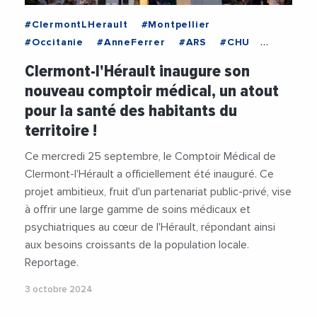
#ClermontLHerault
#Montpellier
#Occitanie
#AnneFerrer
#ARS
#CHU
#CHUMontpellier
#Economie
Clermont-l'Hérault inaugure son
#GerardBessiere
#MairieClermontHerault
nouveau comptoir médical, un atout
#Sante
#Videos
pour la santé des habitants du
territoire !
Ce mercredi 25 septembre, le Comptoir Médical de
Clermont-l'Hérault a officiellement été inauguré. Ce
projet ambitieux, fruit d'un partenariat public-privé, vise
à offrir une large gamme de soins médicaux et
psychiatriques au cœur de l'Hérault, répondant ainsi
aux besoins croissants de la population locale.
Reportage.
3 octobre 2024