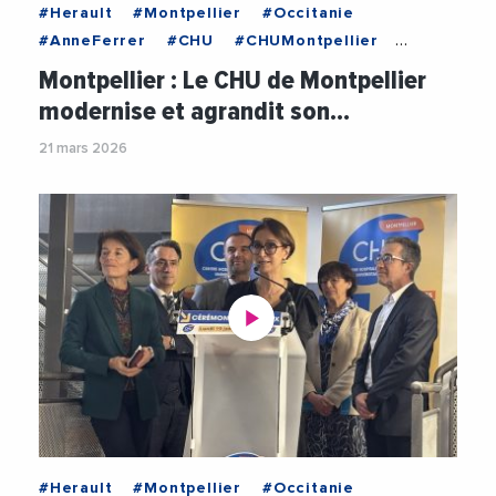
#Herault
#Montpellier
#Occitanie
#AnneFerrer
#CHU
#CHUMontpellier
#MarcYchou
#Oncologie
Montpellier : Le CHU de Montpellier
#RechercheMedicale
#Sante
modernise et agrandit son…
21 mars 2026
#Herault
#Montpellier
#Occitanie