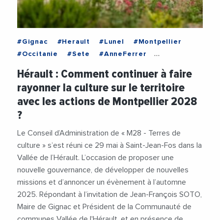
#Gignac
#Herault
#Lunel
#Montpellier
#Occitanie
#Sete
#AnneFerrer
#CHUMontpellier
#Culture
Hérault : Comment continuer à faire
#JeanFrancoisSoto
#MetropoleDeMontpellier
rayonner la culture sur le territoire
#Montpellier2028
#SNCF
avec les actions de Montpellier 2028
#ValleeDeLHerault
#VilleDeMontpellier
?
Le Conseil d’Administration de « M28 - Terres de
culture » s’est réuni ce 29 mai à Saint-Jean-Fos dans la
Vallée de l’Hérault. L’occasion de proposer une
nouvelle gouvernance, de développer de nouvelles
missions et d’annoncer un évènement à l’automne
2025. Répondant à l’invitation de Jean-François SOTO,
Maire de Gignac et Président de la Communauté de
communes Vallée de l'Hérault, et en présence de