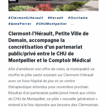
#ClermontLHerault
#Herault
#Occitanie
#AnneFerrer
#CHUMontpellier
#EricSuzanne
#GerardBessiere
Clermont-l’Hérault, Petite Ville de
#MairieClermontHerault
#Medecine
Demain, accompagne la
#Prefecture
#Ruralite
#Sante
#Videos
concrétisation d’un partenariat
public/privé entre le CHU de
Montpellier et le Comptoir Médical
Afin d’améliorer son offre de soins, la municipalité va
étoffer le pôle santé existant sur Clermont-l’Hérault
avec un futur hôpital de jour et un centre
thérapeutique attendus pour novembre prochain.
Résultat d’un partenariat public/privé mené aux côtés
du CHU de Montpellier, ce pôle « nouvelle génération »
entend à la fois répondre aux besoins des Clermontais