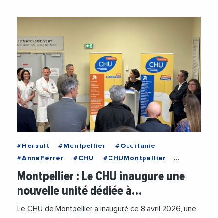
#Herault
#Montpellier
#Occitanie
#AnneFerrer
#CHU
#CHUMontpellier
#Innovation
#RechercheMedicale
#Sante
Montpellier : Le CHU inaugure une
nouvelle unité dédiée à…
Le CHU de Montpellier a inauguré ce 8 avril 2026, une