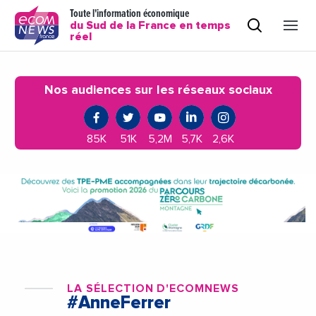
Toute l'information économique
du Sud de la France en temps
réel
Nos audiences sur les réseaux sociaux
85K
51K
5,2M
5,7K
2,6K
LA SÉLECTION D'ECOMNEWS
#AnneFerrer