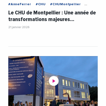
#AnneFerrer
#CHU
#CHUMontpellier
#EmploiFormation
#FormationProfessionnelle
Le CHU de Montpellier : Une année de
#Innovation
#IntelligenceArtificielle
transformations majeures…
#Recherche
#RechercheMedicale
#Sante
21 janvier 2026
#SantePublique
#Videos