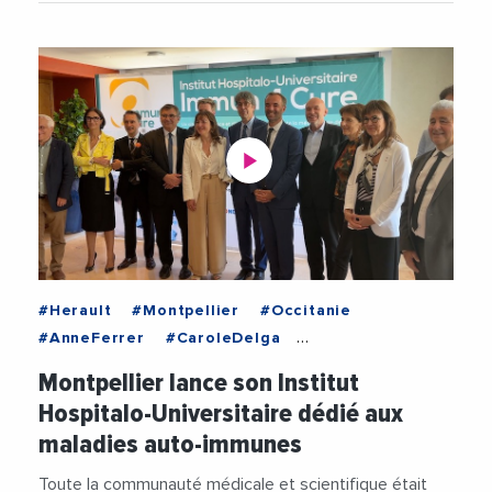
#Herault
#Montpellier
#Occitanie
#AnneFerrer
#CaroleDelga
#CHUMontpellier
#INSERM
Montpellier lance son Institut
#MetropoleDeMontpellier
#MichaelDelafosse
Hospitalo-Universitaire dédié aux
#PhilippeAuge
#Recherche
maladies auto-immunes
#RechercheMedicale
#RegionOccitanie
#Sante
#UniversiteDeMontpellier
#Videos
Toute la communauté médicale et scientifique était