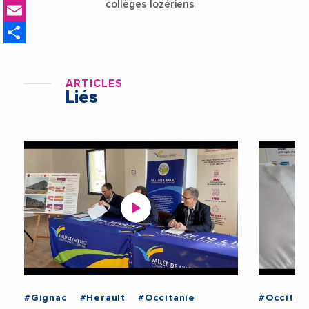
Email
collèges lozériens
Share
ARTICLES
Liés
#Gignac
#Herault
#Occitanie
#Occitan