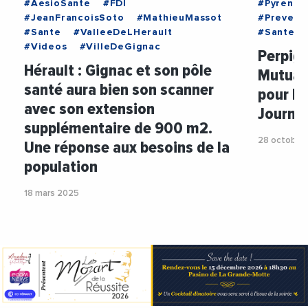
#AesioSante
#FDI
#Pyrenee
#JeanFrancoisSoto
#MathieuMassot
#Prevent
#Sante
#ValleeDeLHerault
#Sante
#Videos
#VilleDeGignac
Perpign
Hérault : Gignac et son pôle
Mutual
santé aura bien son scanner
pour la
avec son extension
Journé
supplémentaire de 900 m2.
28 octobre
Une réponse aux besoins de la
population
18 mars 2025