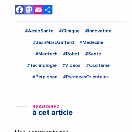
Facebook
Mastodon
Email
Share
#AesioSante
#Clinique
#Innovation
#JeanMarcGaffard
#Medecine
#Medtech
#Robot
#Sante
#Technologie
#Videos
#Occitanie
#Perpignan
#PyreneesOrientales
RÉAGISSEZ
à cet article