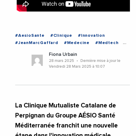
#AesioSante
#Clinique
#Innovation
#JeanMarcGaffard
#Medecine
#Medtech
#Robot
#Sante
#Technologie
#Videos
Fiona Urbain
#Occitanie
#Perpignan
#PyreneesOrientales
28 mars 2025
Dernière mise à jour le
Vendredi 28 Mars 2025 à 10:07
La Clinique Mutualiste Catalane de
Perpignan du Groupe AÉSIO Santé
Méditerranée franchit une nouvelle
étape dans l'innovation médicale