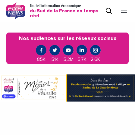
Toute l'information économique
du Sud de la France en temps
réel
Nos audiences sur les réseaux sociaux
85K
51K
5,2M
5,7K
2,6K