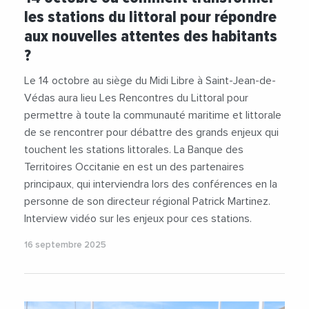
#Biodiversite
#Climat
#Emploi
les stations du littoral pour répondre
#Inondations
#PatrickMartinez
aux nouvelles attentes des habitants
#RechauffementClimatique
#Station
?
#Tourisme
#TransitionEcologique
#Urbanisme
#Videos
Le 14 octobre au siège du Midi Libre à Saint-Jean-de-
Védas aura lieu Les Rencontres du Littoral pour
permettre à toute la communauté maritime et littorale
de se rencontrer pour débattre des grands enjeux qui
touchent les stations littorales. La Banque des
Territoires Occitanie en est un des partenaires
principaux, qui interviendra lors des conférences en la
personne de son directeur régional Patrick Martinez.
Interview vidéo sur les enjeux pour ces stations.
16 septembre 2025