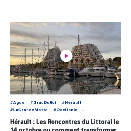
#Agde
#GrauDuRoi
#Herault
#LaGrandeMotte
#Occitanie
#PortCamargue
#Amenagement
Hérault : Les Rencontres du Littoral le
#Attractivite
#BanqueDesTerritoires
14 octobre ou comment transformer