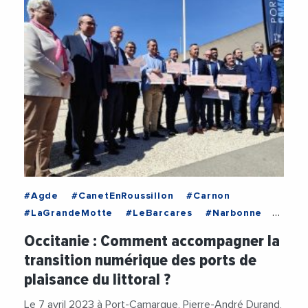
#Agde
#CanetEnRoussillon
#Carnon
#LaGrandeMotte
#LeBarcares
#Narbonne
#Occitanie
#Perols
#PortCamargue
Occitanie : Comment accompagner la
#DidierCodorniou
#Economie
transition numérique des ports de
#Environnement
#Financement
#Littoral
plaisance du littoral ?
#Nautisme
#PlanLittoral21
#PortDePlaisance
#RegionOccitanie1
Le 7 avril 2023 à Port-Camargue, Pierre-André Durand,