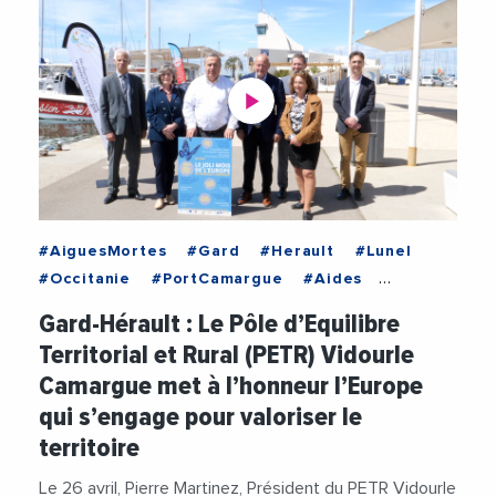
#AiguesMortes
#Gard
#Herault
#Lunel
#Occitanie
#PortCamargue
#Aides
#Biodiversite
#Climat
Gard-Hérault : Le Pôle d’Equilibre
#CommunautePetiteCamargue
#Economie
Territorial et Rural (PETR) Vidourle
#Emploi
#Entreprises
#Europe
Camargue met à l’honneur l’Europe
#Financement
#Mobilite
qui s’engage pour valoriser le
#PaysDeSommieres
#PETRVidourleCamargue
territoire
#PierreMartinez
#TerreDeCamargue
#Tourisme
#Videos
#VieDesEntreprises
Le 26 avril, Pierre Martinez, Président du PETR Vidourle