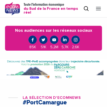
Toute l'information économique
du Sud de la France en temps
réel
Nos audiences sur les réseaux sociaux
85K
51K
5,2M
5,7K
2,6K
LA SÉLECTION D'ECOMNEWS
#PortCamargue