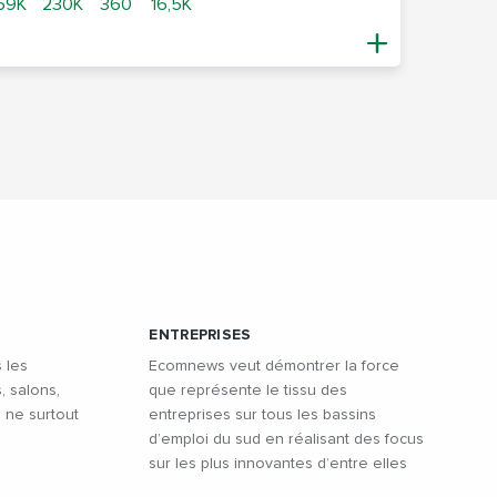
69K
230K
360
16,5K
ENTREPRISES
 les
Ecomnews veut démontrer la force
, salons,
que représente le tissu des
à ne surtout
entreprises sur tous les bassins
d’emploi du sud en réalisant des focus
sur les plus innovantes d’entre elles