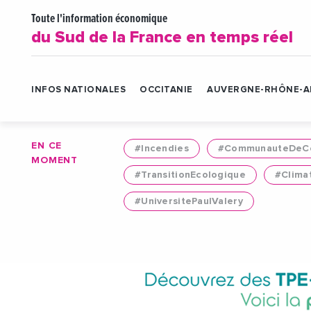
Toute l'information économique
du Sud de la France en temps réel
INFOS NATIONALES
OCCITANIE
AUVERGNE-RHÔNE-A
EN CE
#Incendies
#CommunauteDeCo
MOMENT
#TransitionEcologique
#Clima
#UniversitePaulValery