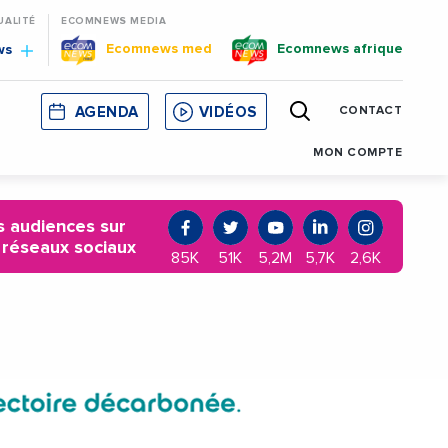
UALITÉ
ECOMNEWS MEDIA
Ecomnews med
Ecomnews afrique
ws
AGENDA
VIDÉOS
CONTACT
E
CORSE
MONACO
CATALOGNE
MON COMPTE
 audiences sur
 réseaux sociaux
85K
51K
5,2M
5,7K
2,6K