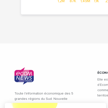
1,2M
87K
1,49M
1,1K
2
ÉCON
Elle es
d’Ecom
commen
Toute l'information économique des 5
territ
grandes régions du Sud: Nouvelle
Aquitaine, Occitanie, Provence Alpes