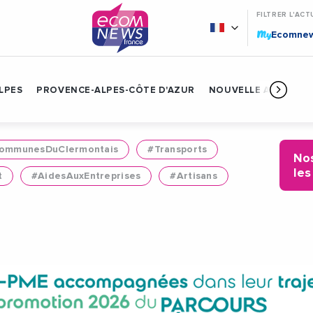
FILTRER L'ACT
My
Ecomne
LPES
PROVENCE-ALPES-CÔTE D'AZUR
NOUVELLE AQUITAIN
mmunesDuClermontais
#Transports
Nos
les
t
#AidesAuxEntreprises
#Artisans