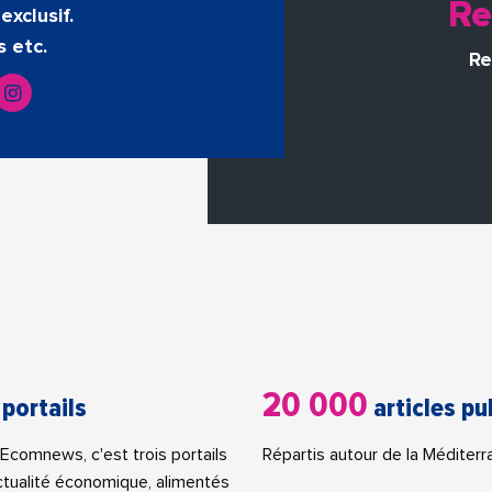
Re
exclusif.
s etc.
Re
20 000
 portails
articles pu
Ecomnews, c'est trois portails
Répartis autour de la Méditerr
actualité économique, alimentés