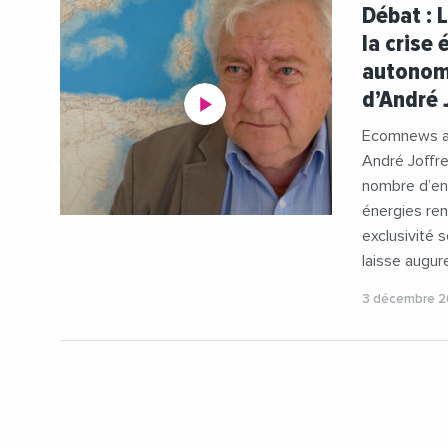
#Energie
Débat : L
#Guerre
la crise
#Innovatio
autonome
#Occitanie
d’André 
#Perpignan
#Pyrenees
Ecomnews a r
#Russie
André Joffre
#Videos
nombre d’ent
énergies ren
exclusivité 
laisse augur
3 décembre 