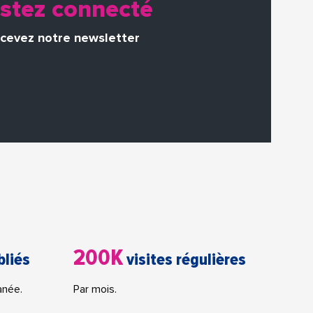
stez connecté
cevez notre newsletter
200K
bliés
visites régulières
anée.
Par mois.