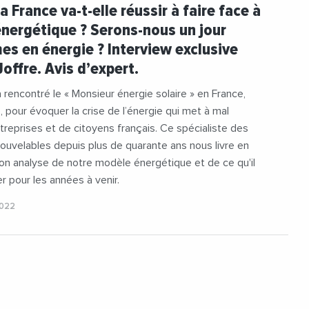
#ENR
#Eolien
#EtatsUnis
#Gaz
a France va-t-elle réussir à faire face à
#Hydraulique
#Industrie
#Inflation
 énergétique ? Serons-nous un jour
n
#Mediterranee
#Nucleaire
s en énergie ? Interview exclusive
#Offshore
#Orientales
#Panneaux
Joffre. Avis d’expert.
#Photovoltaique
#Pologne
#Renouvelable
#RoyaumeUni
encontré le « Monsieur énergie solaire » en France,
#Solaire
#Technologie
#Ukraine
, pour évoquer la crise de l’énergie qui met à mal
#Westinghouse
reprises et de citoyens français. Ce spécialiste des
ouvelables depuis plus de quarante ans nous livre en
son analyse de notre modèle énergétique et de ce qu'il
er pour les années à venir.
2022