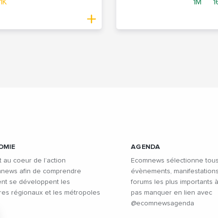
,1K
1M
1
OMIE
AGENDA
t au coeur de l’action
Ecomnews sélectionne tous
news afin de comprendre
évènements, manifestations
t se développent les
forums les plus importants 
oires régionaux et les métropoles
pas manquer en lien avec
@ecomnewsagenda