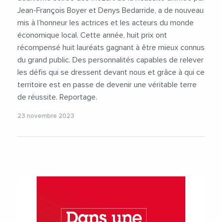
#LaurentCherubin
#LaurentNicollin
Jean-François Boyer et Denys Bedarride, a de nouveau
#MarleneTaurines
#MatthieuBlanc
#MHB
mis à l’honneur les actrices et les acteurs du monde
#MHSC
#MontpellierHeraultSportClub
économique local. Cette année, huit prix ont
#MozartDeLaReussite
#OccitanieEurope
récompensé huit lauréats gagnant à être mieux connus
#OlivierSarlat
#PETRVidourleCamargue
du grand public. Des personnalités capables de relever
#PierreMartinez
#RegionOccitanie
#Roxim
les défis qui se dressent devant nous et grâce à qui ce
#SalvadorNunez
#Sambo
#SandrineBignoli
territoire est en passe de devenir une véritable terre
#Sante
#Smaaart
#Social
#Sport
de réussite. Reportage.
#TomLeonardon
#Tourisme
#Veolia
#Videos
#Vinci
23 novembre 2023