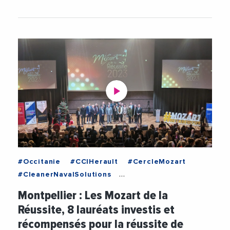
#Occitanie
#CCIHerault
#CercleMozart
#CleanerNavalSolutions
#DeveloppementDurable
Montpellier : Les Mozart de la
#DeveloppementEconomique
#Ecomnews
Réussite, 8 lauréats investis et
#Europe
#Evanesens
#FaculteDeMedecine
récompensés pour la réussite de
#FCEHerault
#FrancoisXavierLauch