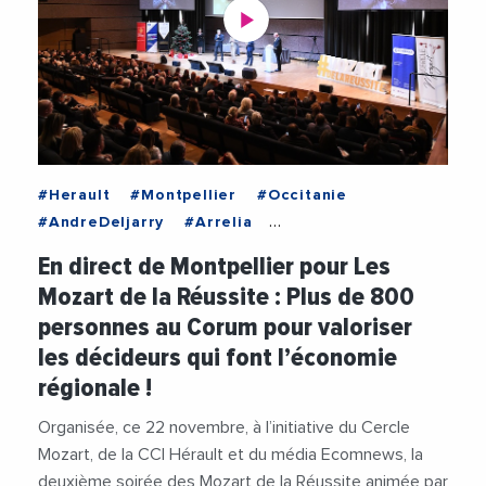
#Herault
#Montpellier
#Occitanie
#AndreDeljarry
#Arrelia
#CaisseDEpargneLR
#CapSante
En direct de Montpellier pour Les
#CaroleDelga
#CCIHerault
#CercleMozart
Mozart de la Réussite : Plus de 800
#ChristianBoidin
#CleanerNavalSolutions
personnes au Corum pour valoriser
#Collectivites
#DeveloppementDurable
les décideurs qui font l’économie
#Ecomnews
#EmmanuelBrehmer
#Europe
régionale !
#Evanesens
#FaculteDeMedecine
#FCEHerault
#GillesLebrun
#Innovation
Organisée, ce 22 novembre, à l’initiative du Cercle
#IsabelleLaffont
#JeanMarcMaillot
Mozart, de la CCI Hérault et du média Ecomnews, la
#JulienDeljarry
#LamineGharbi
deuxième soirée des Mozart de la Réussite animée par