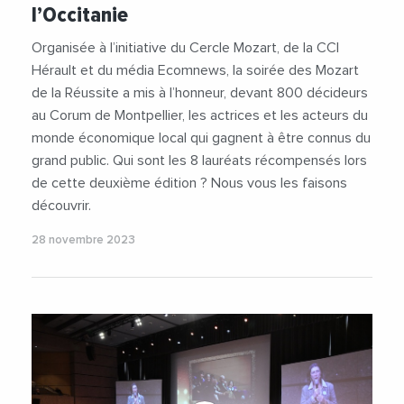
l’Occitanie
#Innovation
#IsabelleLaffont
#JeanMarcMaillot
#LaureFournier
Organisée à l’initiative du Cercle Mozart, de la CCI
#MarleneTaurines
#MatthieuBlanc
Hérault et du média Ecomnews, la soirée des Mozart
#MozartDeLaReussite
#OccitanieEurope
de la Réussite a mis à l’honneur, devant 800 décideurs
#PETRVidourleCamargue
#PierreMartinez
au Corum de Montpellier, les actrices et les acteurs du
#Prefecture
#Roxim
#Sambo
monde économique local qui gagnent à être connus du
#SandrineBignoli
#Sante
#Smaaart
grand public. Qui sont les 8 lauréats récompensés lors
#Social
#Sport
#TomLeonardon
de cette deuxième édition ? Nous vous les faisons
#Tourisme
#Videos
découvrir.
28 novembre 2023