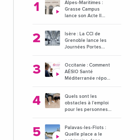
Alpes-Maritimes :
Grasse Campus
lance son Acte II
pour une nouvelle
étape ambitieuse
Isère : La CCI de
pour l'enseignement
Grenoble lance les
supérieur
Journées Portes
Ouvertes des
entreprises du 15 au
Occitanie : Comment
21 octobre 2024
AÉSIO Santé
Méditerranée répond
à la problématique
des déserts
Quels sont les
médicaux ?
obstacles à l’emploi
pour les personnes
déficientes visuelles
?
Palavas-les-Flots :
Quelle place a le