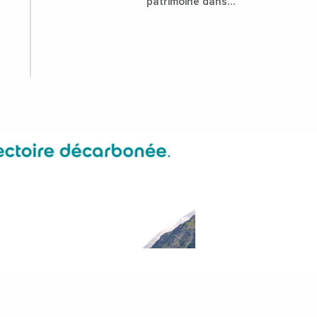
patrimoine dans
l'attractivité de la
ville ?