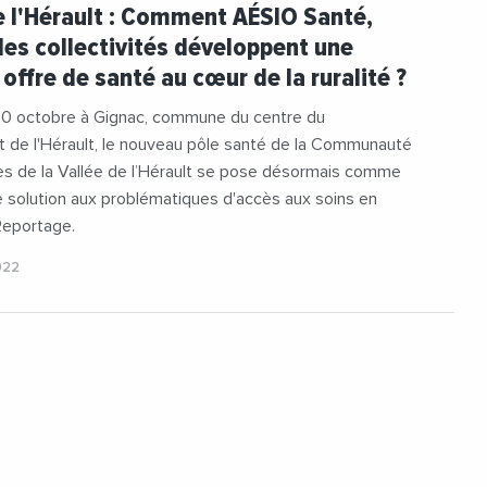
gie
#Herault
#HuguesMoutouh
e l'Hérault : Comment AÉSIO Santé,
oisSoto
#Medecine
#MedecineInterne
t les collectivités développent une
#Montpellier
#Occitanie
 offre de santé au cœur de la ruralité ?
al
#PoleSante
#Praticiens
e
#Psychologie
#Radiologie
#Sante
 20 octobre à Gignac, commune du centre du
#Vasculaire
#Videos
 de l'Hérault, le nouveau pôle santé de la Communauté
 de la Vallée de l’Hérault se pose désormais comme
e solution aux problématiques d'accès aux soins en
 Reportage.
022