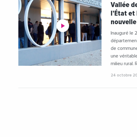
#Gynecolo
Vallée d
#JeanFranc
l’État e
#Medecins
nouvelle
#PoleMedic
#Prefectur
Inauguré le
#Urologie
département
de communes
une véritabl
milieu rural.
24 octobre 2