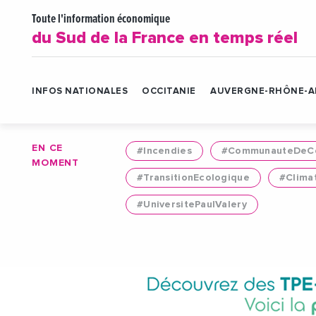
Toute l'information économique
du Sud de la France en temps réel
INFOS NATIONALES
OCCITANIE
AUVERGNE-RHÔNE-A
EN CE
#Incendies
#CommunauteDeCo
MOMENT
#TransitionEcologique
#Clima
#UniversitePaulValery