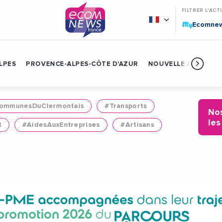
FILTRER L'ACT
My
Ecomne
LPES
PROVENCE-ALPES-CÔTE D'AZUR
NOUVELLE AQUITAIN
mmunesDuClermontais
#Transports
Nos
les
t
#AidesAuxEntreprises
#Artisans