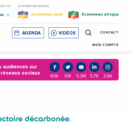
UALITÉ
ECOMNEWS MEDIA
Ecomnews med
Ecomnews afrique
ws
AGENDA
VIDÉOS
CONTACT
E
CORSE
MONACO
CATALOGNE
MON COMPTE
 audiences sur
 réseaux sociaux
85K
51K
5,2M
5,7K
2,6K