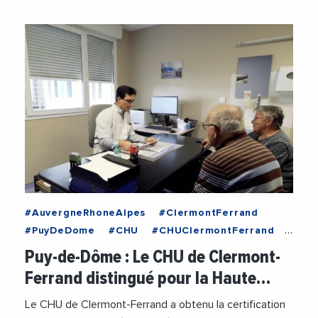
#AuvergneRhoneAlpes
#ClermontFerrand
#PuyDeDome
#CHU
#CHUClermontFerrand
#Hopital
#Sante
Puy-de-Dôme : Le CHU de Clermont-
Ferrand distingué pour la Haute…
Le CHU de Clermont-Ferrand a obtenu la certification