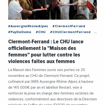
#AuvergneRhoneAlpes
#ClermontFerrand
#PuyDeDome
#CHU
#CHUClermontFerrand
#ClermontMetropole
#Femmes
Clermont-Ferrand : Le CHU lance
#MairieDeClermontFerrand
#OlivierBianchi
officiellement la "Maison des
#Sante
#ViolencesFaitesAuxFemmes
femmes" pour lutter contre les
violences faites aux femmes
La Maison des Femmes ouvre ses portes ce 25
novembre au CHU de Clermont-Ferrand. Ce projet,
cofinancé par l’ARS Auvergne-Rhône-Alpes à hauteur
de 145 000€ par an et labélisé Restart, vise à
renforcer la prise en charge des femmes victimes de
violences, conformément aux directives de la Direction
générale de l’offre de soins (DGOS) de novembre