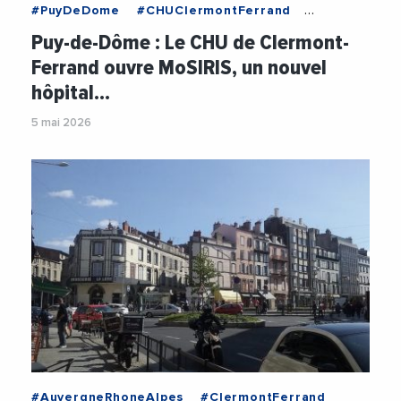
#PuyDeDome
#CHUClermontFerrand
#Hopital
#Innovation
#Sante
Puy-de-Dôme : Le CHU de Clermont-
Ferrand ouvre MoSIRIS, un nouvel
hôpital…
5 mai 2026
#AuvergneRhoneAlpes
#ClermontFerrand