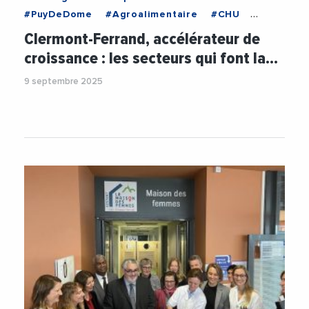
#PuyDeDome
#Agroalimentaire
#CHU
#CHUClermontFerrand
#Economie
#Emploi
Clermont-Ferrand, accélérateur de
#FrenchTech
#Innovation
#Numerique
croissance : les secteurs qui font la…
#Sante
#StartUp
9 septembre 2025