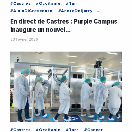
#Castres
#Occitanie
#Tarn
#AlainDiCrescenzo
#AndreDeljarry
#CCIOccitanie
#CCITarn
#Emploi
En direct de Castres : Purple Campus
#Entreprises
#Formation
inaugure un nouvel…
#FormationProfessionnelle
#Insertion
23 février 2026
#JeanFrancoisRezeau
#PurpleCampus
#Videos
#Castres
#Occitanie
#Tarn
#Cancer