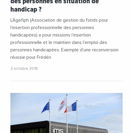
des personnes en situation de
#Insertion
#Occitanie
#Tarn
handicap ?
L’Agefiph (Association de gestion du fonds pour
l’insertion professionnelle des personnes
handicapées) a pour missions l’insertion
professionnelle et le maintien dans l’emploi des
personnes handicapées. Exemple d’une reconversion
réussie pour Frédéri
2 octobre 2018