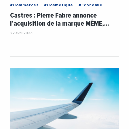
#Commerces
#Cosmetique
#Economie
#Maquillage
#Partenariat
#PierreFabre
Castres : Pierre Fabre annonce
#Sante
#VieDesEntreprises
l’acquisition de la marque MÊME,…
22 avril 2023