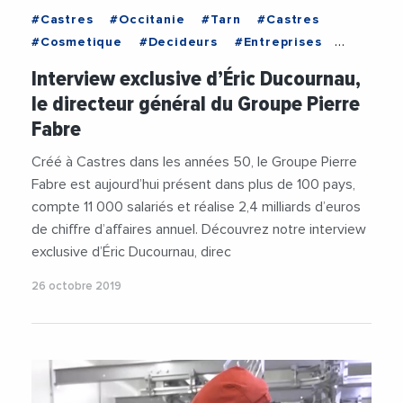
#Castres
#Occitanie
#Tarn
#Castres
#Cosmetique
#Decideurs
#Entreprises
#Occitanie
#Sante
#Tarn
#Videos
Interview exclusive d’Éric Ducournau,
#VieDesEntreprises
le directeur général du Groupe Pierre
Fabre
Créé à Castres dans les années 50, le Groupe Pierre
Fabre est aujourd’hui présent dans plus de 100 pays,
compte 11 000 salariés et réalise 2,4 milliards d’euros
de chiffre d’affaires annuel. Découvrez notre interview
exclusive d’Éric Ducournau, direc
26 octobre 2019