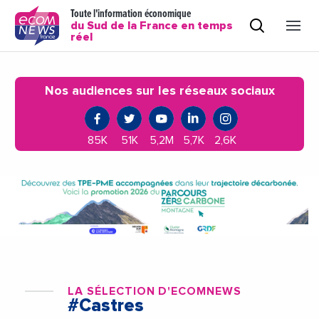
Toute l'information économique
du Sud de la France en temps
réel
Nos audiences sur les réseaux sociaux
85K
51K
5,2M
5,7K
2,6K
LA SÉLECTION D'ECOMNEWS
#Castres