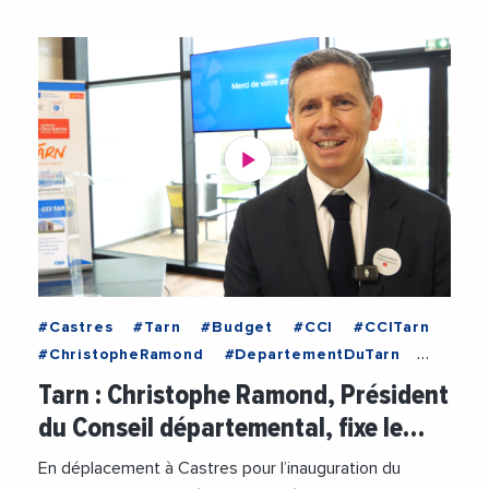
#Castres
#Tarn
#Budget
#CCI
#CCITarn
#ChristopheRamond
#DepartementDuTarn
#Economie
#Entreprises
#Formation
Tarn : Christophe Ramond, Président
#PME
#Videos
du Conseil départemental, fixe le…
En déplacement à Castres pour l’inauguration du