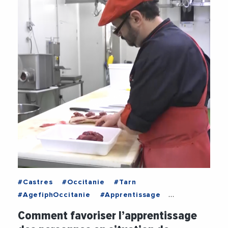
#Castres
#Occitanie
#Tarn
#AgefiphOccitanie
#Apprentissage
#Castres
#Emploi
#EmploiFormation
Comment favoriser l’apprentissage
#FormationProfessionnelle
#Handicap