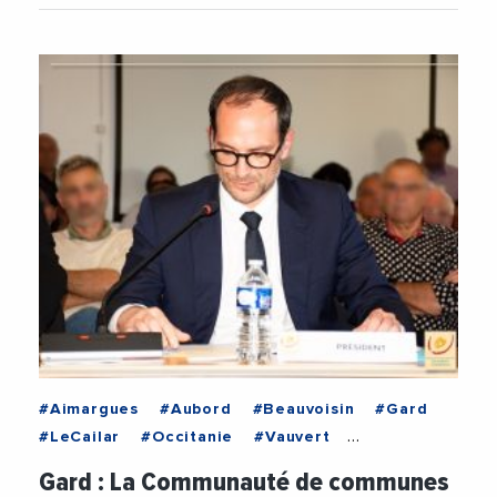
#Aimargues
#Aubord
#Beauvoisin
#Gard
#LeCailar
#Occitanie
#Vauvert
#CommunautePetiteCamargue
#Elections
Gard : La Communauté de communes
#Municipales2026
#NicolasMeizonnet