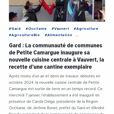
#Gard
#Occitanie
#Vauvert
#Agriculture
#AgricultureBio
#Alimentation
#AndreBrundu
#Bio
#CaroleDelga
Gard : La communauté de communes
#CommunautePetiteCamargue
#Construction
de Petite Camargue inaugure sa
#Education
#Energie
#JeromeBonet
nouvelle cuisine centrale à Vauvert, la
#Photovoltaique
#Sante
#SantePublique
recette d’une cantine exemplaire
#Videos
Après moins d’un an et demi de travaux, débutés en
octobre 2024, la nouvelle cuisine centrale de Petite
Camargue est sortie de terre en un temps record. Ce
mercredi 7 janvier, l’établissement a été inauguré en
présence de Carole Delga, présidente de la Région
Occitanie, de Jérôme Bonet, préfet du Gard et d'André