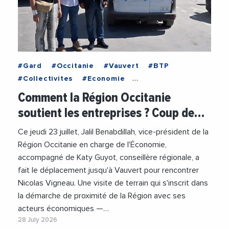
#Gard
#Occitanie
#Vauvert
#BTP
#Collectivites
#Economie
#EconomieCirculaire
#JalilBenabdillah
Comment la Région Occitanie
#RegionOccitanie
#Videos
soutient les entreprises ? Coup de…
#VieDesEntreprises
Ce jeudi 23 juillet, Jalil Benabdillah, vice-président de la
Région Occitanie en charge de l'Économie,
accompagné de Katy Guyot, conseillère régionale, a
fait le déplacement jusqu'à Vauvert pour rencontrer
Nicolas Vigneau. Une visite de terrain qui s'inscrit dans
la démarche de proximité de la Région avec ses
acteurs économiques —…
28 July 2026