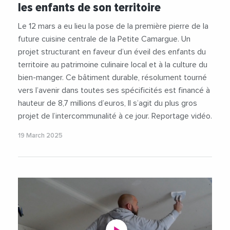
les enfants de son territoire
#JeanDenat
#PrefectureDuGard
#RegionOccitanie
#Scolarite
Le 12 mars a eu lieu la pose de la première pierre de la
#TransitionEcologique
#Videos
future cuisine centrale de la Petite Camargue. Un
projet structurant en faveur d’un éveil des enfants du
territoire au patrimoine culinaire local et à la culture du
bien-manger. Ce bâtiment durable, résolument tourné
vers l’avenir dans toutes ses spécificités est financé à
hauteur de 8,7 millions d’euros, Il s’agit du plus gros
projet de l’intercommunalité à ce jour. Reportage vidéo.
19 March 2025