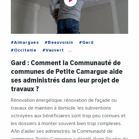
#Aimargues
#Beauvoisin
#Gard
#Occitanie
#Vauvert
#CommunautePetiteCamargue
#Energie
Gard : Comment la Communauté de
#FondationDuPatrimoine
#JeanDenat
communes de Petite Camargue aide
#Logement
#Patrimoine
#Renovation
ses administrés dans leur projet de
#Travaux
#Urbanis
#Videos
travaux ?
Rénovation énergétique, rénovation de façade ou
travaux de maintien à domicile, les subventions
octroyées aux bénéficiaires sont trop peu connues et
les dossiers à monter souvent bien trop complexes.
Afin d’aider ses administrés, la Communauté de
communes Petite Camargue a décidé d’agir. En plus de