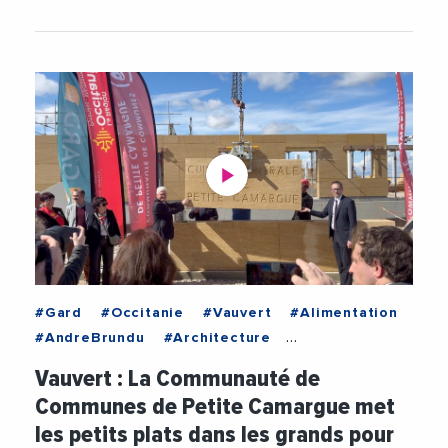
#Gard
#Occitanie
#Vauvert
#Alimentation
#AndreBrundu
#Architecture
#ChristianeEspuche
Vauvert : La Communauté de
#CommunautePetiteCamargue
Communes de Petite Camargue met
#Decarbonation
#DepartementDuGard
les petits plats dans les grands pour
#Ecologie
#Enfants
#Environnement