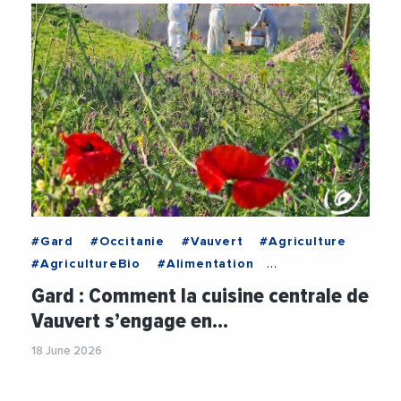
#Gard
#Occitanie
#Vauvert
#Agriculture
#AgricultureBio
#Alimentation
#BienManger
#Biodiversite
#CircuitCourt
Gard : Comment la cuisine centrale de
#CommunautePetiteCamargue
#Enfants
Vauvert s’engage en…
18 June 2026