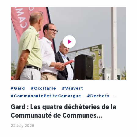
#Gard
#Occitanie
#Vauvert
#CommunautePetiteCamargue
#Dechets
#Economie
#Environnement
Gard : Les quatre déchèteries de la
#NicolasMeizonnet
#Videos
Communauté de Communes…
22 July 2026