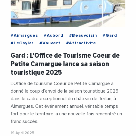
#Aimargues
#Aubord
#Beauvoisin
#Gard
#LeCaylar
#Vauvert
#Attractivite
#CommunautePetiteCamargue
#Ecologie
Gard : L’Office de Tourisme Coeur de
#Economie
#Patrimoine
#Tourisme
Petite Camargue lance sa saison
touristique 2025
L’Office de tourisme Coeur de Petite Camargue a
donné le coup d’envoi de la saison touristique 2025
dans le cadre exceptionnel du château de Teillan, à
Aimargues. Cet événement annuel, véritable temps
fort pour le territoire, a une nouvelle fois rencontré un
franc succès.
19 April 2025