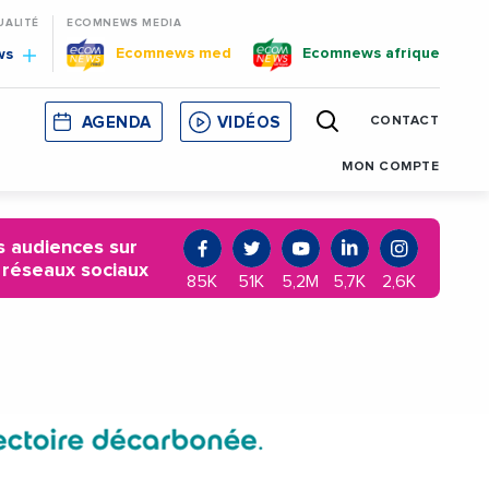
UALITÉ
ECOMNEWS MEDIA
Ecomnews med
Ecomnews afrique
ws
AGENDA
VIDÉOS
CONTACT
E
CORSE
MONACO
CATALOGNE
MON COMPTE
 audiences sur
 réseaux sociaux
85K
51K
5,2M
5,7K
2,6K