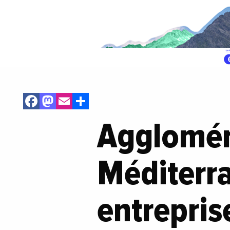
Facebook
Mastodon
Email
Share
Agglomér
Méditerra
entrepris