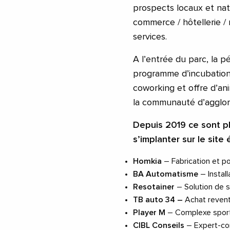
prospects locaux et nati
commerce / hôtellerie / r
services.
A l’entrée du parc, la 
programme d’incubation 
coworking et offre d’a
la communauté d’agglom
Depuis 2019 ce sont plu
s’implanter sur le sit
Homkia
– Fabrication et 
BA Automatisme
– Instal
Resotainer
– Solution de s
TB auto 34 –
Achat reven
Player M
– Complexe sporti
CIBL Conseils
– Expert-c