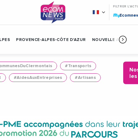
FILTRER L'ACT
My
Ecomne
LPES
PROVENCE-ALPES-CÔTE D'AZUR
NOUVELLE AQUITAIN
mmunesDuClermontais
#Transports
Nos
les
t
#AidesAuxEntreprises
#Artisans