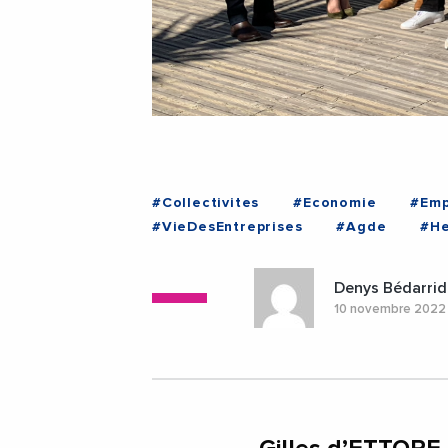
#Collectivites
#Economie
#Emp
#VieDesEntreprises
#Agde
#He
Denys Bédarrid
10 novembre 202