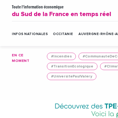
Toute l'information économique
du Sud de la France en temps réel
INFOS NATIONALES
OCCITANIE
AUVERGNE-RHÔNE-A
EN CE
#Incendies
#CommunauteDeCo
MOMENT
#TransitionEcologique
#Clima
#UniversitePaulValery