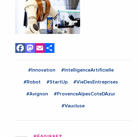
Facebook
Mastodon
Email
Share
#Innovation
#IntelligenceArtificielle
#Robot
#StartUp
#VieDesEntreprises
#Avignon
#ProvenceAlpesCoteDAzur
#Vaucluse
RÉAGISSEZ