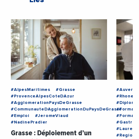
#AlpesMaritimes
#Grasse
#Auvergn
#ProvenceAlpesCoteDAzur
#Rhone
#AgglomerationPaysDeGrasse
#Diplome
#CommunauteDAgglomerationDuPaysDeGrasse
#Formati
#Emploi
#JeromeViaud
#Formati
#NadinePradier
#Gastron
#Laurent
Grasse : Déploiement d’un
#RegionA