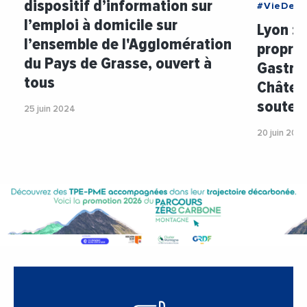
dispositif d’information sur
#VieDesE
l’emploi à domicile sur
Lyon : 
l’ensemble de l'Agglomération
proprié
du Pays de Grasse, ouvert à
Gastro
tous
Château
soutenu
25 juin 2024
20 juin 202