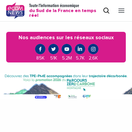
Toute l'information économique
du Sud de la France en temps
réel
Nos audiences sur les réseaux sociaux
85K
51K
5,2M
5,7K
2,6K