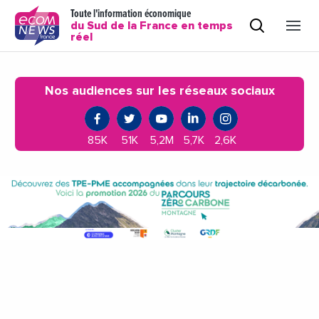
Toute l'information économique
du Sud de la France en temps
réel
Nos audiences sur les réseaux sociaux
85K
51K
5,2M
5,7K
2,6K