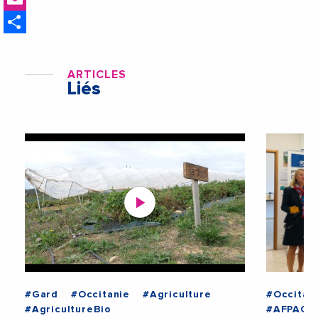
Share
ARTICLES
Liés
#Gard
#Occitanie
#Agriculture
#Occitan
#AgricultureBio
#AFPAOcc