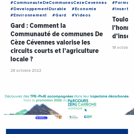
#CommunauteDeCommunesCezeCevennes
#Formati
#DeveloppementDurable
#Economie
#Insertio
#Environnement
#Gard
#Videos
Toulous
Gard : Comment la
l'honn
Communauté de communes De
d’inser
Cèze Cévennes valorise les
18 octobre
circuits courts et l’agriculture
locale ?
28 octobre 2022