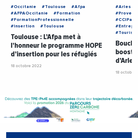
#Occitanie
#Toulouse
#Afpa
#Arles
#AFPAOccitanie
#Formation
#Provenc
#FormationProfessionnelle
#CCIPays
#Insertion
#Toulouse
#Entrepri
#Tourism
Toulouse : L’Afpa met à
Bouche
l'honneur le programme HOPE
booste
d’insertion pour les réfugiés
d’Arles
18 octobre 2022
18 octobre