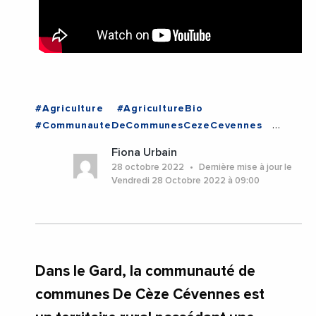
#Agriculture
#AgricultureBio
#CommunauteDeCommunesCezeCevennes
#DeveloppementDurable
#Economie
Fiona Urbain
#Environnement
#Gard
#Videos
#Gard
28 octobre 2022
Dernière mise à jour le
#Occitanie
Vendredi 28 Octobre 2022 à 09:00
Dans le Gard, la communauté de
communes De Cèze Cévennes est