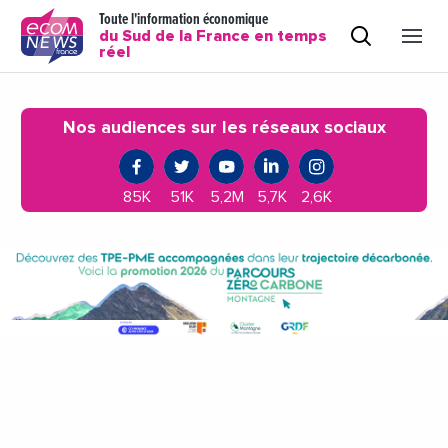
Toute l'information économique
du Sud de la France en temps
réel
Nos audiences sur les réseaux sociaux
85K
51K
5,2M
5,7K
2,6K