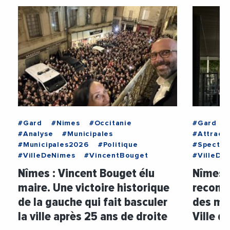
#Gard
#Nimes
#Occitanie
#Gard
#Analyse
#Municipales
#Attracti
#Municipales2026
#Politique
#Spectac
#VilleDeNimes
#VincentBouget
#VilleDe
Nîmes : Vincent Bouget élu
Nîmes :
maire. Une victoire historique
recond
de la gauche qui fait basculer
des mo
la ville après 25 ans de droite
Ville d