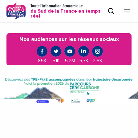
Toute l'information économique
du Sud de la France en temps
réel
Nos audiences sur les réseaux sociaux
85K
51K
5,2M
5,7K
2,6K