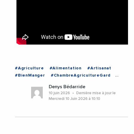
#Agriculture
#Alimentation
#Artisanat
#BienManger
#ChambreAgricultureGard
#Chef
#CircuitCourt
#DepartementDuGard
Denys Bédarride
#Enseignement
#Gastronomie
10 juin 2026
Dernière mise à jour le
#MagaliSaumade
#NimesMetropole
Mercredi 10 Juin 2026 à 10:10
#Producteurs
#RegionOccitanie
#TransitionEcologique
#Videos
#VilleDeNimes
#VincentBouget
#Viticulture
#Gard
#Nimes
#Occitanie