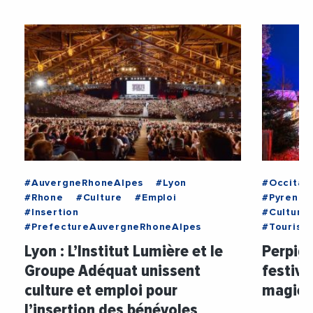
#AuvergneRhoneAlpes
#Lyon
#Occitan
#Rhone
#Culture
#Emploi
#Pyrenee
#Insertion
#Culture
#PrefectureAuvergneRhoneAlpes
#Tourism
Lyon : L’Institut Lumière et le
Perpign
Groupe Adéquat unissent
festivi
culture et emploi pour
magie 
l’insertion des bénévoles