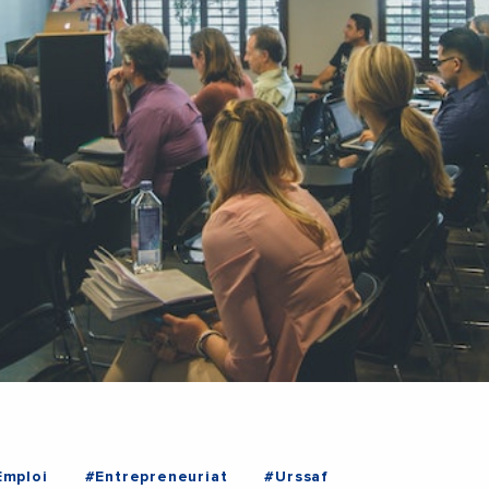
Emploi
#Entrepreneuriat
#Urssaf