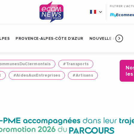
FILTRER L'ACT
My
Ecomne
LPES
PROVENCE-ALPES-CÔTE D'AZUR
NOUVELLE AQUITAIN
mmunesDuClermontais
#Transports
Nos
les
t
#AidesAuxEntreprises
#Artisans