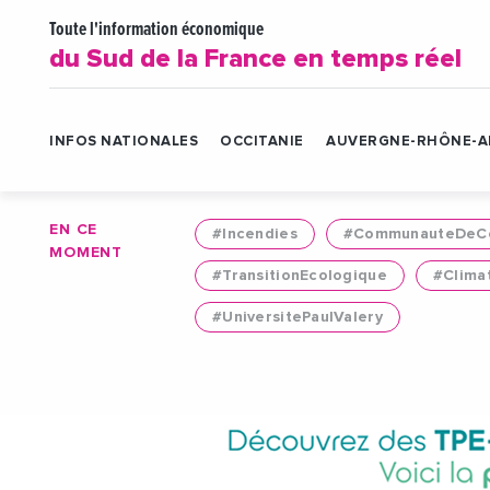
Toute l'information économique
du Sud de la France en temps réel
INFOS NATIONALES
OCCITANIE
AUVERGNE-RHÔNE-A
EN CE
#Incendies
#CommunauteDeCo
MOMENT
#TransitionEcologique
#Clima
#UniversitePaulValery