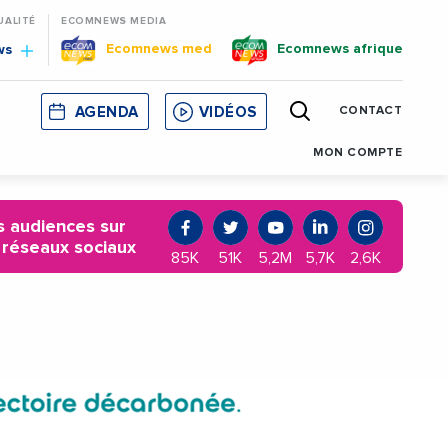
UALITÉ
ECOMNEWS MEDIA
Ecomnews med
Ecomnews afrique
ws
AGENDA
VIDÉOS
CONTACT
E
CORSE
MONACO
CATALOGNE
MON COMPTE
 audiences sur
 réseaux sociaux
85K
51K
5,2M
5,7K
2,6K