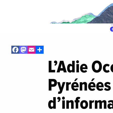
Facebook
Mastodon
Email
Share
L’Adie Occ
Pyrénées 
d’informa