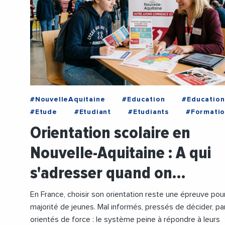
#NouvelleAquitaine
#Education
#Education
#Etude
#Etudiant
#Etudiants
#Formati
#Lycee
#Orientation
#Parcoursup
Orientation scolaire en
#Scolarite
Nouvelle-Aquitaine : A qui
s'adresser quand on…
En France, choisir son orientation reste une épreuve pou
majorité de jeunes. Mal informés, pressés de décider, pa
orientés de force : le système peine à répondre à leurs