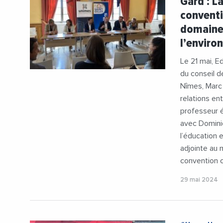
Gard : La
#Universi
conventi
domaines
l’envir
Le 21 mai, E
du conseil d
Nîmes, Marc
relations en
professeur 
avec Domini
l’éducation
adjointe au 
convention c
29 mai 2024