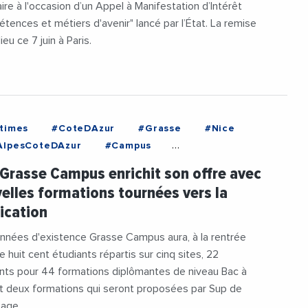
ire à l'occasion d’un Appel à Manifestation d’Intérêt
tences et métiers d'avenir" lancé par l’État. La remise
ieu ce 7 juin à Paris.
times
#CoteDAzur
#Grasse
#Nice
AlpesCoteDAzur
#Campus
teDAgglomerationDuPaysDeGrasse
 Grasse Campus enrichit son offre avec
ation
#EnseignementSuperieur
elles formations tournées vers la
#GrasseCampus
#JeromeViaud
cation
ipolis
#Videos
années d'existence Grasse Campus aura, à la rentrée
e huit cent étudiants répartis sur cinq sites, 22
nts pour 44 formations diplômantes de niveau Bac à
nt deux formations qui seront proposées par Sup de
age.