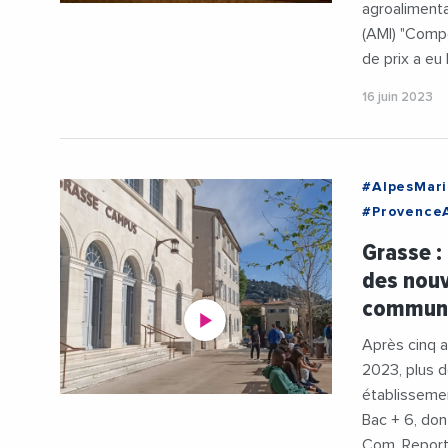
agroalimenta
(AMI) "Compé
de prix a eu l
16 juin 2023
#AlpesMari
#Provence
#Communau
Grasse :
#Communic
des nouv
#Etudiant
communi
#SophiaAnt
Après cinq 
2023, plus d
établisseme
Bac + 6, do
Com. Report