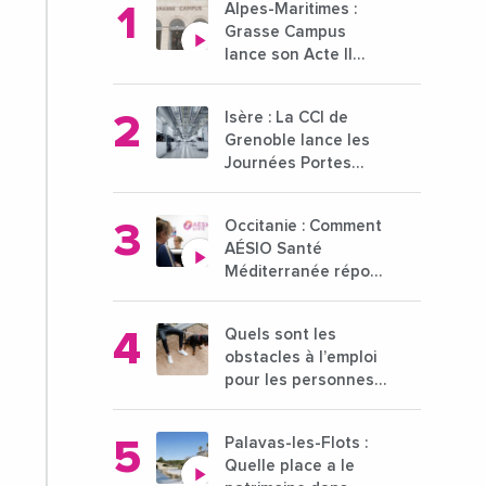
Alpes-Maritimes :
Grasse Campus
lance son Acte II
pour une nouvelle
étape ambitieuse
Isère : La CCI de
pour l'enseignement
Grenoble lance les
supérieur
Journées Portes
Ouvertes des
entreprises du 15 au
Occitanie : Comment
21 octobre 2024
AÉSIO Santé
Méditerranée répond
à la problématique
des déserts
Quels sont les
médicaux ?
obstacles à l’emploi
pour les personnes
déficientes visuelles
?
Palavas-les-Flots :
Quelle place a le