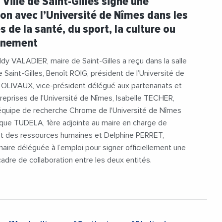
 Ville de Saint-Gilles signe une
teDeNimes
on avec l’Université de Nîmes dans les
 de la santé, du sport, la culture ou
onnement
ddy VALADIER, maire de Saint-Gilles a reçu dans la salle
e Saint-Gilles, Benoît ROIG, président de l’Université de
 OLIVAUX, vice-président délégué aux partenariats et
treprises de l'Université de Nîmes, Isabelle TECHER,
équipe de recherche Chrome de l'Université de Nîmes
que TUDELA, 1ère adjointe au maire en charge de
 et des ressources humaines et Delphine PERRET,
maire déléguée à l’emploi pour signer officiellement une
adre de collaboration entre les deux entités.