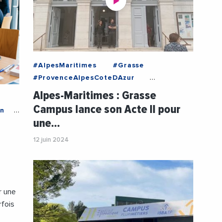
#AlpesMaritimes
#Grasse
#ProvenceAlpesCoteDAzur
#AgglomerationPaysDeGrasse
Alpes-Maritimes : Grasse
#CommunauteDAgglomerationDuPaysDeGrasse
Campus lance son Acte II pour
on
#Education
#Enseignement
une…
#EnseignementSuperieur
#Etudiant
#GrasseCampus
12 juin 2024
#JeromeViaud
#Travaux
#Urbanisme
#Videos
#VilleDeGrasse
r une
rfois