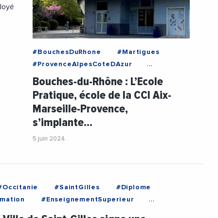
ployé
#BouchesDuRhone
#Martigues
#ProvenceAlpesCoteDAzur
#CCIAixMarseilleProvence
Bouches-du-Rhône : L’Ecole
#EmploiFormation
#Etudiant
Pratique, école de la CCI Aix-
#Formation
#JeanLucChauvin
Marseille-Provence,
#Numerique
s’implante…
5 juin 2024
#Occitanie
#SaintGilles
#Diplome
mation
#EnseignementSuperieur
ement
#Etudiant
#MairieDeSaintGilles