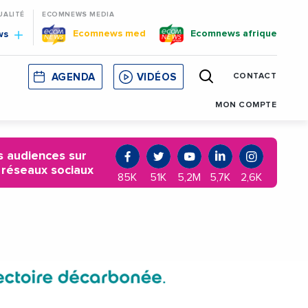
UALITÉ
ECOMNEWS MEDIA
Ecomnews med
Ecomnews afrique
ws
AGENDA
VIDÉOS
CONTACT
E
CORSE
MONACO
CATALOGNE
MON COMPTE
 audiences sur
 réseaux sociaux
85K
51K
5,2M
5,7K
2,6K