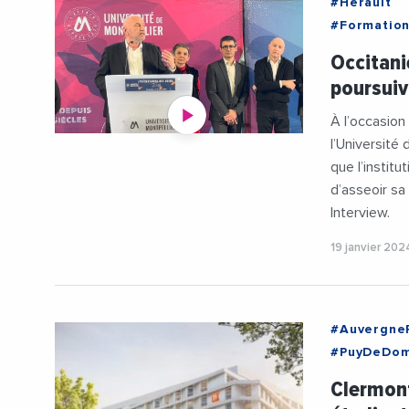
#Herault
#Formatio
#Universit
Occitani
#Voeux20
poursuiv
À l’occasion
l’Université 
que l’institu
d’asseoir sa 
Interview.
19 janvier 202
#Auvergne
#PuyDeDo
#Logemen
Clermont