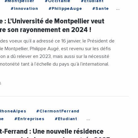
#Montpellier
#Occitanie
#Etudiant
n
#Innovation
#PhilippeAuge
#Sante
eDeMontpellier
#Videos
#Voeux
e : L’Université de Montpellier veut
24
re son rayonnement en 2024 !
 des voeux qu’il a adressé ce 16 janvier, le Président de
de Montpellier, Philippe Augé, est revenu sur les défis
tion a dû relever en 2023, mais aussi sur la nécessité
notoriété tant à l’échelle du pays qu’à l’international.
4
RhoneAlpes
#ClermontFerrand
me
#Entreprises
#Etudiant
t
#Urbanisme
-Ferrand : Une nouvelle résidence