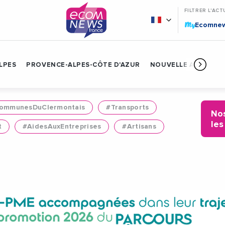
FILTRER L'ACT
My
Ecomne
LPES
PROVENCE-ALPES-CÔTE D'AZUR
NOUVELLE AQUITAIN
mmunesDuClermontais
#Transports
Nos
les
t
#AidesAuxEntreprises
#Artisans