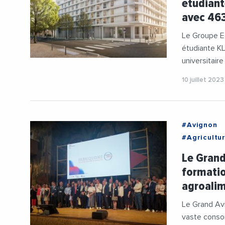
étudiant
avec 463
Le Groupe Ed
étudiante KL
universitair
10 juillet 2023
#Avignon
#Agricultu
#Demandeu
Le Grand
#GrandAvi
formation
#Reconvers
agroalim
Le Grand Av
vaste consor