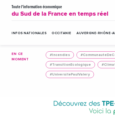
Toute l'information économique
du Sud de la France en temps réel
INFOS NATIONALES
OCCITANIE
AUVERGNE-RHÔNE-A
EN CE
#Incendies
#CommunauteDeCo
MOMENT
#TransitionEcologique
#Clima
#UniversitePaulValery