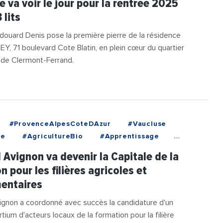
e va voir le jour pour la rentrée 2025
 lits
ouard Denis pose la première pierre de la résidence
EY, 71 boulevard Cote Blatin, en plein cœur du quartier
e de Clermont-Ferrand.
#ProvenceAlpesCoteDAzur
#Vaucluse
re
#AgricultureBio
#Apprentissage
rsDEmploi
#Etudiant
#Formation
 Avignon va devenir la Capitale de la
gnon
#JoelGuin
 pour les filières agricoles et
ionProfessionnelle
entaires
ignon a coordonné avec succès la candidature d'un
tium d'acteurs locaux de la formation pour la filière