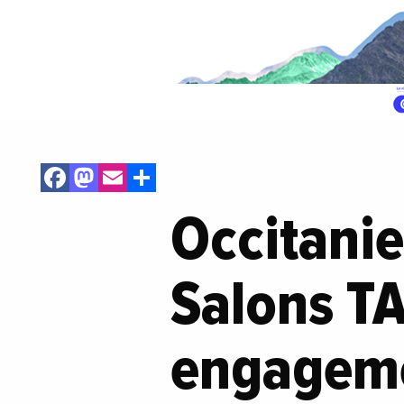
Facebook
Mastodon
Email
Share
Occitanie
Salons TA
engagemen