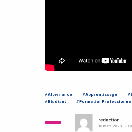
#Alternance
#Apprentissage
#
#Etudiant
#FormationProfessionne
#PurpleCampus
#RegionOccitanie1
#Montpellier
#Occitanie
redaction
16 mars 2023
De