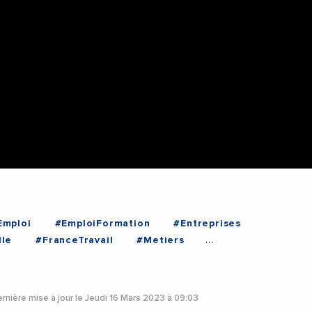
Emploi
#EmploiFormation
#Entreprises
lle
#FranceTravail
#Metiers
#SalonTAF
#Videos
#Herault
rnière mise à jour le Jeudi 16 Mars 2023 à 09:03