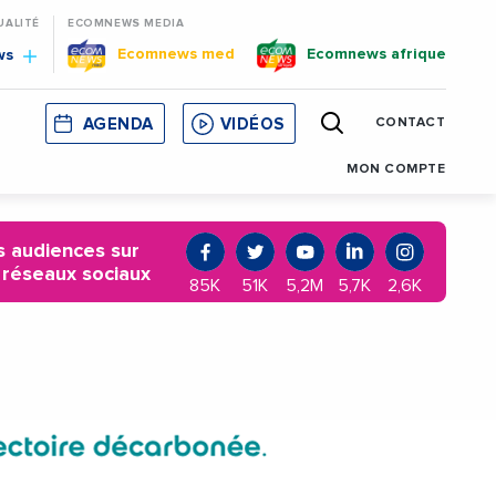
UALITÉ
ECOMNEWS MEDIA
Ecomnews med
Ecomnews afrique
ws
AGENDA
VIDÉOS
CONTACT
E
CORSE
MONACO
CATALOGNE
MON COMPTE
 audiences sur
 réseaux sociaux
85K
51K
5,2M
5,7K
2,6K