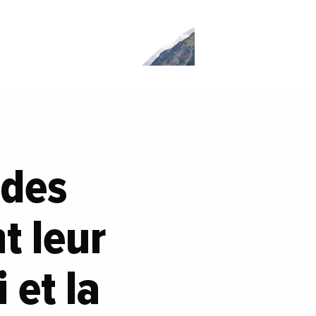
 des
t leur
 et la