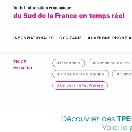
Toute l'information économique
du Sud de la France en temps réel
INFOS NATIONALES
OCCITANIE
AUVERGNE-RHÔNE-A
EN CE
#Incendies
#CommunauteDeCo
MOMENT
#TransitionEcologique
#Clima
#UniversitePaulValery