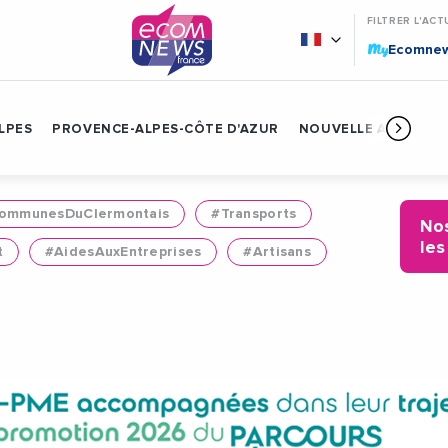
FILTRER L'ACT
My
Ecomne
LPES
PROVENCE-ALPES-CÔTE D'AZUR
NOUVELLE AQUITAIN
mmunesDuClermontais
#Transports
Nos
les
t
#AidesAuxEntreprises
#Artisans