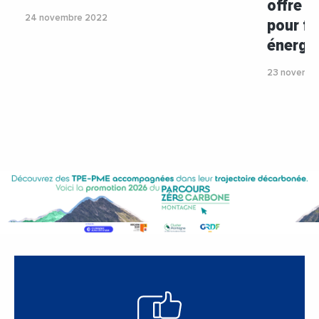
offre 
24 novembre 2022
pour fa
énergé
23 novembr