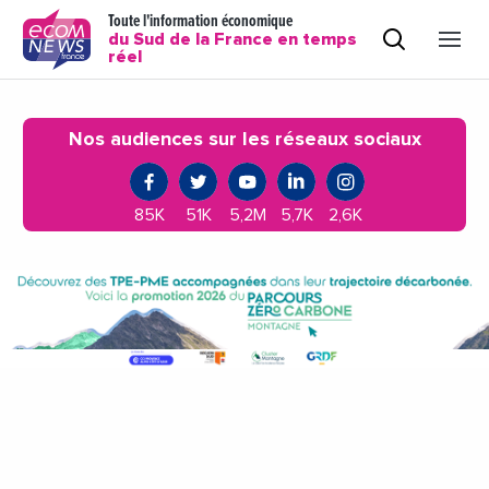
Toute l'information économique
du Sud de la France en temps
réel
Nos audiences sur les réseaux sociaux
85K
51K
5,2M
5,7K
2,6K