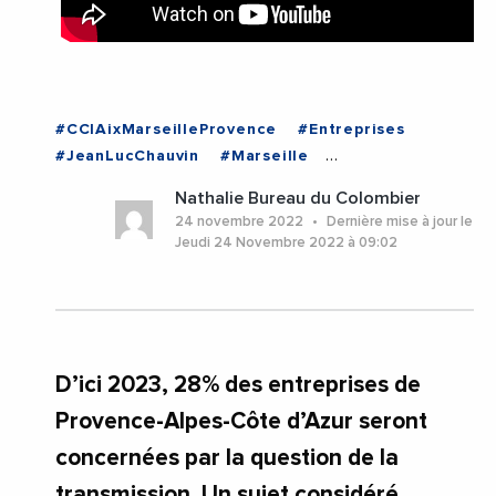
#CCIAixMarseilleProvence
#Entreprises
#JeanLucChauvin
#Marseille
#RenaudMuselier
#Videos
Nathalie Bureau du Colombier
#ProvenceAlpesCoteDAzur
24 novembre 2022
Dernière mise à jour le
Jeudi 24 Novembre 2022 à 09:02
D’ici 2023, 28% des entreprises de
Provence-Alpes-Côte d’Azur seront
concernées par la question de la
transmission. Un sujet considéré