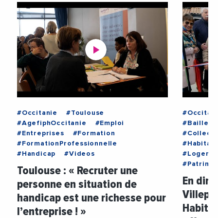
#Occitanie
#Toulouse
#Occitan
#AgefiphOccitanie
#Emploi
#Bailleur
#Entreprises
#Formation
#Collecti
#FormationProfessionnelle
#Habitat
#Handicap
#Videos
#Logeme
#Patrimo
Toulouse : « Recruter une
En dire
personne en situation de
Villepi
handicap est une richesse pour
Habita
l’entreprise ! »