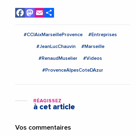
Facebook
Mastodon
Email
Share
#CCIAixMarseilleProvence
#Entreprises
#JeanLucChauvin
#Marseille
#RenaudMuselier
#Videos
#ProvenceAlpesCoteDAzur
RÉAGISSEZ
à cet article
Vos commentaires