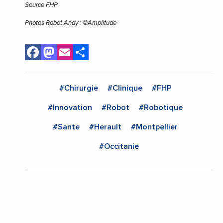
Source FHP
Photos Robot Andy : ©Amplitude
Facebook
Mastodon
Email
Share
#Chirurgie
#Clinique
#FHP
#Innovation
#Robot
#Robotique
#Sante
#Herault
#Montpellier
#Occitanie