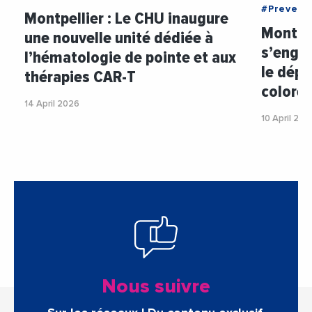
#Prevent
Montpellier : Le CHU inaugure
Montpel
une nouvelle unité dédiée à
s’engag
l’hématologie de pointe et aux
le dépi
thérapies CAR-T
colorec
14 April 2026
10 April 202
Nous suivre