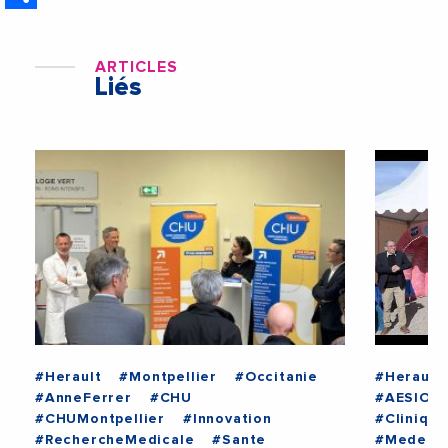
ARTICLES
Liés
#Herault
#Montpellier
#Occitanie
#Herault
#AnneFerrer
#CHU
#AESIO
#CHUMontpellier
#Innovation
#Clinique
#RechercheMedicale
#Sante
#Medeci