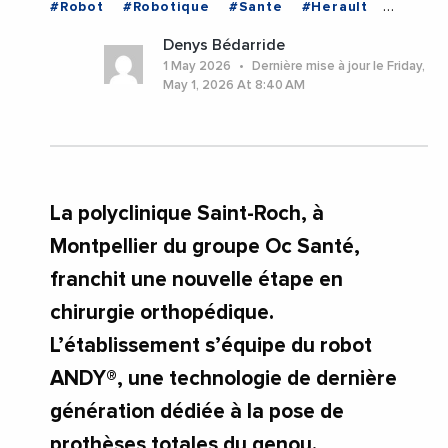
#Robot
#Robotique
#Sante
#Herault
#Montpellier
#Occitanie
Denys Bédarride
1 May 2026
Dernière mise à jour le Friday,
May 1, 2026 At 8:40 AM
La polyclinique Saint-Roch, à
Montpellier du groupe Oc Santé,
franchit une nouvelle étape en
chirurgie orthopédique.
L’établissement s’équipe du robot
ANDY®, une technologie de dernière
génération dédiée à la pose de
prothèses totales du genou.