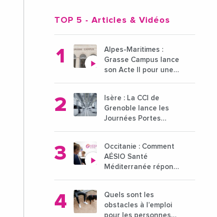
TOP 5
- Articles & Vidéos
Alpes-Maritimes :
Grasse Campus lance
son Acte II pour une
nouvelle étape
ambitieuse pour
Isère : La CCI de
l'enseignement
Grenoble lance les
supérieur
Journées Portes
Ouvertes des
entreprises du 15 au
Occitanie : Comment
21 octobre 2024
AÉSIO Santé
Méditerranée répond
à la problématique
des déserts médicaux
Quels sont les
?
obstacles à l’emploi
pour les personnes