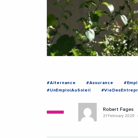
#Alternance
#Assurance
#Empl
#UnEmploiAuSoleil
#VieDesEntrepr
#NouvelleAquitaine
Robert Fages
21 February 2025