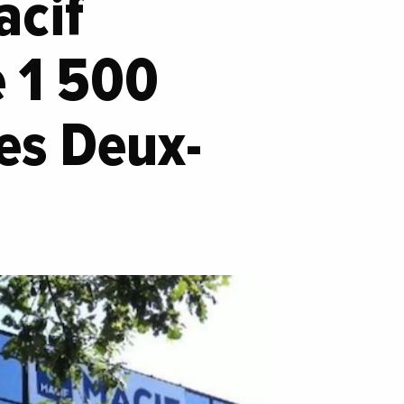
acif
e 1 500
es Deux-