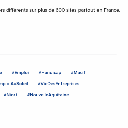
ers différents sur plus de 600 sites partout en France.
e
#Emploi
#Handicap
#Macif
ploiAuSoleil
#VieDesEntreprises
#Niort
#NouvelleAquitaine