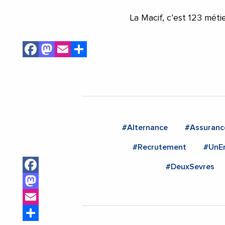
La Macif, c’est 123 méti
Facebook
Mastodon
Email
Share
#Alternance
#Assuranc
#Recrutement
#UnEm
Facebook
#DeuxSevres
Mastodon
Email
Share