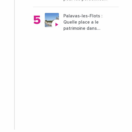
déficientes visuelles ?
Palavas-les-Flots :
Quelle place a le
patrimoine dans
l'attractivité de la ville
?