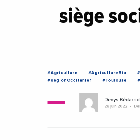
siège soc
#Agriculture
#AgricultureBio
#
#RegionOccitanie1
#Toulouse
#
#Occitanie
#Toulouse
Denys Bédarrid
28 juin 2022
Der