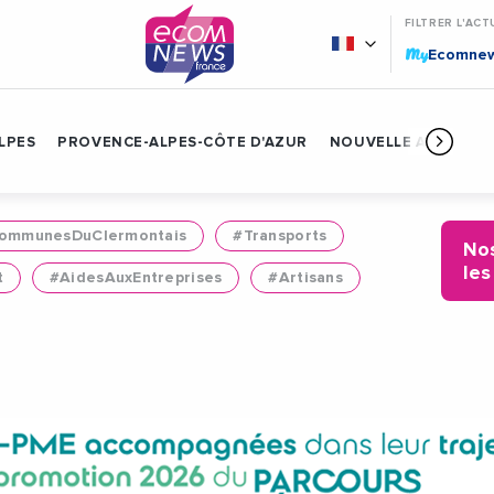
FILTRER L'ACT
My
Ecomne
LPES
PROVENCE-ALPES-CÔTE D'AZUR
NOUVELLE AQUITAIN
mmunesDuClermontais
#Transports
Nos
les
t
#AidesAuxEntreprises
#Artisans