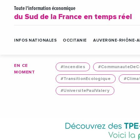
Toute l'information économique
du Sud de la France en temps réel
INFOS NATIONALES
OCCITANIE
AUVERGNE-RHÔNE-A
EN CE
#Incendies
#CommunauteDeCo
MOMENT
#TransitionEcologique
#Clima
#UniversitePaulValery