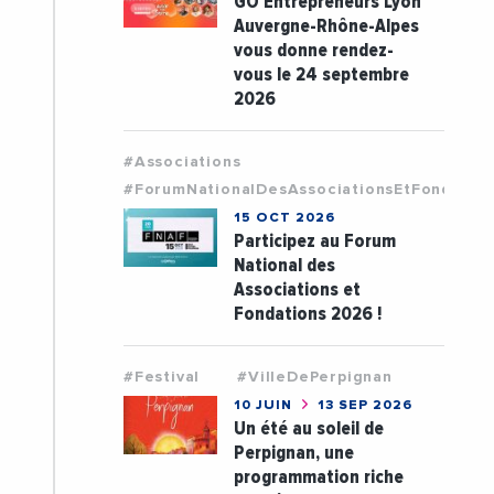
GO Entrepreneurs Lyon
Auvergne-Rhône-Alpes
vous donne rendez-
vous le 24 septembre
2026
#Associations
#ForumNationalDesAssociationsEtFondatio
15 OCT 2026
Participez au Forum
National des
Associations et
Fondations 2026 !
#Festival
#VilleDePerpignan
10 JUIN
13 SEP 2026
Un été au soleil de
Perpignan, une
programmation riche