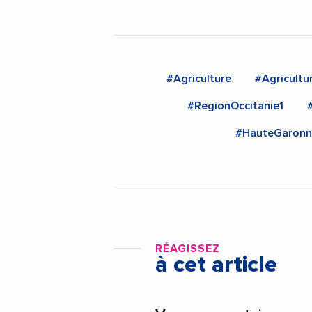
#Agriculture
#Agricultu
#RegionOccitanie1
#HauteGaronn
RÉAGISSEZ
à cet article