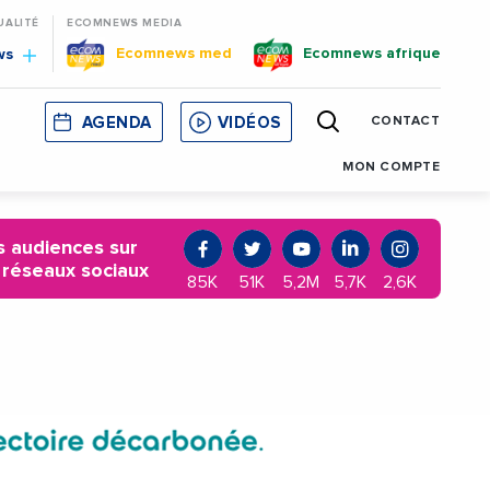
UALITÉ
ECOMNEWS MEDIA
Ecomnews med
Ecomnews afrique
ws
AGENDA
VIDÉOS
CONTACT
E
CORSE
MONACO
CATALOGNE
MON COMPTE
 audiences sur
 réseaux sociaux
85K
51K
5,2M
5,7K
2,6K