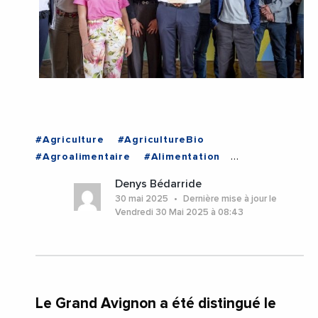
#Agriculture
#AgricultureBio
#Agroalimentaire
#Alimentation
#BienManger
#GrandAvignon
#Sante
Denys Bédarride
#Avignon
#ProvenceAlpesCoteDAzur
30 mai 2025
Dernière mise à jour le
#Vaucluse
Vendredi 30 Mai 2025 à 08:43
Le Grand Avignon a été distingué le