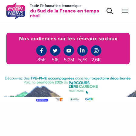
Toute l'information économique
du Sud de la France en temps
réel
Nos audiences sur les réseaux sociaux
85K
51K
5,2M
5,7K
2,6K