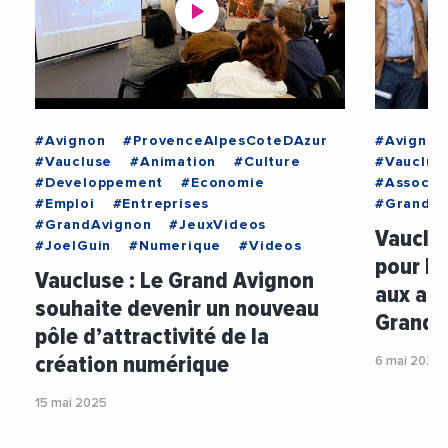
#Avignon
#ProvenceAlpesCoteDAzur
#Avignon
#Vaucluse
#Animation
#Culture
#Vauclus
#Developpement
#Economie
#Associa
#Emploi
#Entreprises
#GrandAv
#GrandAvignon
#JeuxVideos
Vauclus
#JoelGuin
#Numerique
#Videos
pour la
Vaucluse : Le Grand Avignon
aux ass
souhaite devenir un nouveau
Grand 
pôle d’attractivité de la
création numérique
6 mai 2025
15 mai 2025