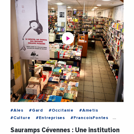
#Ales
#Gard
#Occitanie
#Ametis
#Culture
#Entreprises
#FrancoisFontes
#Gard
#Occitanie
#Sauramps
#Videos
Sauramps Cévennes : Une institution
#VieDesEntreprises
#VilleDAles