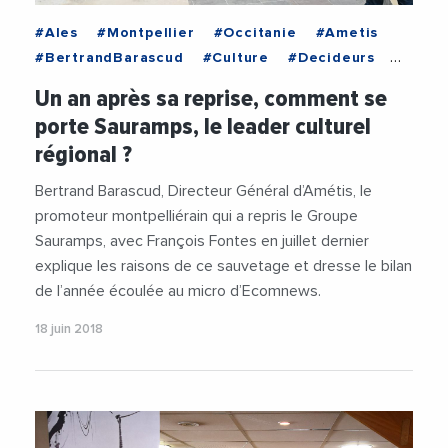
#Ales
#Montpellier
#Occitanie
#Ametis
#BertrandBarascud
#Culture
#Decideurs
#Entreprises
#FlorenceDoumenc
Un an après sa reprise, comment se
#Montpellier
#Occitanie
#Sauramps
porte Sauramps, le leader culturel
#Videos
#VilleDAles
régional ?
Bertrand Barascud, Directeur Général d’Amétis, le
promoteur montpelliérain qui a repris le Groupe
Sauramps, avec François Fontes en juillet dernier
explique les raisons de ce sauvetage et dresse le bilan
de l’année écoulée au micro d’Ecomnews.
18 juin 2018