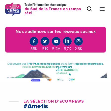
Toute l'information économique
du Sud de la France en temps
réel
Nos audiences sur les réseaux sociaux
85K
51K
5,2M
5,7K
2,6K
LA SÉLECTION D'ECOMNEWS
#Ametis