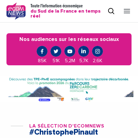
Toute l'information économique
du Sud de la France en temps
réel
Nos audiences sur les réseaux sociaux
85K
51K
5,2M
5,7K
2,6K
LA SÉLECTION D'ECOMNEWS
#ChristophePinault