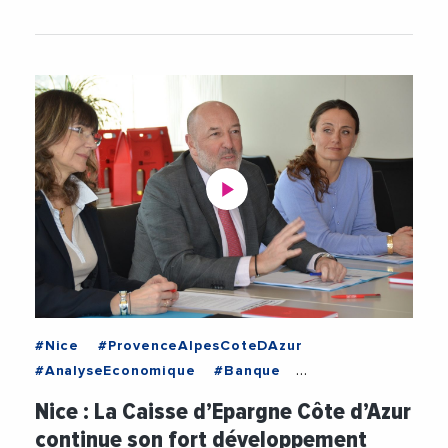
#Nice
#ProvenceAlpesCoteDAzur
#AnalyseEconomique
#Banque
#CaisseEpargneMidiPyrenees
Nice : La Caisse d’Epargne Côte d’Azur
#ChristophePinault
#Economie
#Nice
continue son fort développement
#ProvenceAlpesCoteDAzur
#Videos