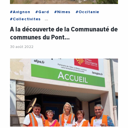
#Avignon
#Gard
#Nimes
#Occitanie
#Collectivites
#CommunauteDeCommunesDuPontDuGard
A la découverte de la Communauté de
#CultureSport
#Gard
#Loisirs
#Mobilite
communes du Pont…
#Nimes
#Occitanie
#Patrimoine
30 août 2022
#Tourisme
#Transports
#Videos