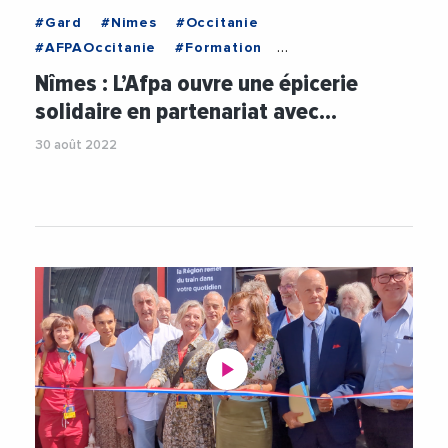
#Gard
#Nimes
#Occitanie
#AFPAOccitanie
#Formation
#FormationProfessionnelle
#Gard
#Nimes
Nîmes : L’Afpa ouvre une épicerie
#Occitanie
#Social
#Solidarite
solidaire en partenariat avec…
30 août 2022