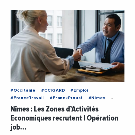
#Occitanie
#CCIGARD
#Emploi
#FranceTravail
#FranckProust
#Nimes
#NimesMetropole
Nîmes : Les Zones d’Activités
Economiques recrutent ! Opération
job…