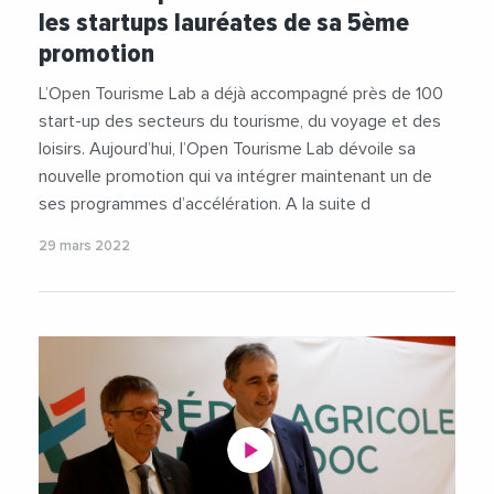
#NAmpIcircMesMetropole
#Nimes
les startups lauréates de sa 5ème
#Occitanie
#OpenTourismeLab
#StartUp
promotion
#Tourisme
L’Open Tourisme Lab a déjà accompagné près de 100
start-up des secteurs du tourisme, du voyage et des
loisirs. Aujourd’hui, l’Open Tourisme Lab dévoile sa
nouvelle promotion qui va intégrer maintenant un de
ses programmes d’accélération. A la suite d
29 mars 2022