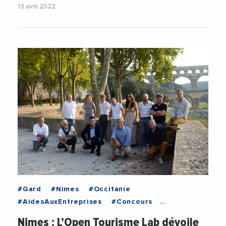
13 avril 2022
#Gard
#Nimes
#Occitanie
#AidesAuxEntreprises
#Concours
#FranckProust
#Gard
Nimes : L’Open Tourisme Lab dévoile