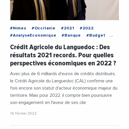
#Nimes
#Occitanie
#2021
#2022
#AnalyseEconomique
#Banque
#Budget
#ChristianRouchon
Crédit Agricole du Languedoc : Des
#CreditAgricoleLanguedoc
#Economie
résultats 2021 records. Pour quelles
#EconomieSocialeEtSolidaire
perspectives économiques en 2022 ?
#EnergiesRenouvelables
#Financement
#Hydrogene
#Immobilier
#Nimes
Avec plus de 6 milliards d'euros de crédits distribués,
#Occitanie
#RSE
#Territoire
#Videos
le Crédit Agricole du Languedoc (CAL) confirme une
fois encore son statut d'acteur économique majeur du
territoire. Mais pour 2022, il compte bien poursuivre
son engagement en faveur de ses clie
14 février 2022