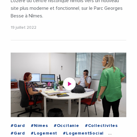
Lozère du centre historique nîmois vers un nouveau
site plus moderne et fonctionnel, sur le Parc Georges
Besse à Nîmes.
19 juillet 2022
#Gard
#Nimes
#Occitanie
#Collectivites
#Gard
#Logement
#LogementSocial