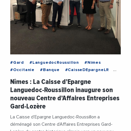
#Gard
#LanguedocRoussillon
#Nimes
#Occitanie
#Banque
#CaisseDEpargneLR
#Economie
#Gard
#LanguedocRoussillon
Nîmes : La Caisse d’Epargne
#Nimes
#Occitanie
#VieDesEntreprises
Languedoc-Roussillon inaugure son
nouveau Centre d’Affaires Entreprises
Gard-Lozère
La Caisse d’Epargne Languedoc-Roussillon a
déménagé son Centre d’Affaires Entreprises Gard-