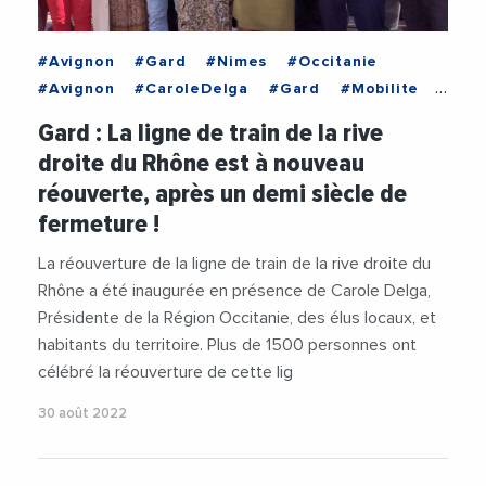
#Avignon
#Gard
#Nimes
#Occitanie
#Avignon
#CaroleDelga
#Gard
#Mobilite
#Nimes
#Occitanie
#RegionOccitanie1
Gard : La ligne de train de la rive
#SNCF
#Transports
#Videos
droite du Rhône est à nouveau
réouverte, après un demi siècle de
fermeture !
La réouverture de la ligne de train de la rive droite du
Rhône a été inaugurée en présence de Carole Delga,
Présidente de la Région Occitanie, des élus locaux, et
habitants du territoire. Plus de 1500 personnes ont
célébré la réouverture de cette lig
30 août 2022