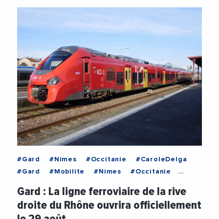
#Gard
#Nimes
#Occitanie
#CaroleDelga
#Gard
#Mobilite
#Nimes
#Occitanie
#RegionOccitanie1
#Train
#Transports
Gard : La ligne ferroviaire de la rive
droite du Rhône ouvrira officiellement
le 29 août