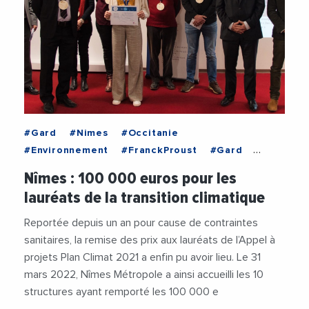
#Gard
#Nimes
#Occitanie
#Environnement
#FranckProust
#Gard
#NAmpIcircMesMetropole
#Nimes
Nîmes : 100 000 euros pour les
#Occitanie
#TransitionEcologique
lauréats de la transition climatique
#TransitionEnergetique
Reportée depuis un an pour cause de contraintes
sanitaires, la remise des prix aux lauréats de l’Appel à
projets Plan Climat 2021 a enfin pu avoir lieu. Le 31
mars 2022, Nîmes Métropole a ainsi accueilli les 10
structures ayant remporté les 100 000 e