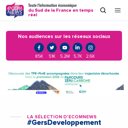
Toute l'information économique
du Sud de la France en temps
réel
Nos audiences sur les réseaux sociaux
85K
51K
5,2M
5,7K
2,6K
LA SÉLECTION D'ECOMNEWS
#GersDeveloppement