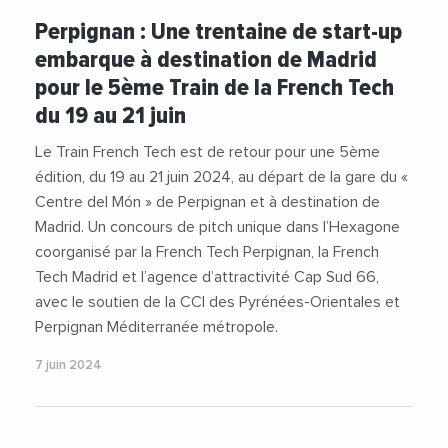
#CCIPyreneesOrientales
#Entrepreneuriat
Perpignan : Une trentaine de start-up
#FrenchTech
#FrenchTechMadrid
embarque à destination de Madrid
#FrenchTechPerpignan
#Innovation
pour le 5ème Train de la French Tech
#PerpignanMediterraneeMetropole
#StartUp
du 19 au 21 juin
Le Train French Tech est de retour pour une 5ème
édition, du 19 au 21 juin 2024, au départ de la gare du «
Centre del Món » de Perpignan et à destination de
Madrid. Un concours de pitch unique dans l’Hexagone
coorganisé par la French Tech Perpignan, la French
Tech Madrid et l’agence d’attractivité Cap Sud 66,
avec le soutien de la CCI des Pyrénées-Orientales et
Perpignan Méditerranée métropole.
7 juin 2024