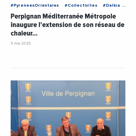
#PyreneesOrientales
#Collectivites
#Dalkia
#Energie
#EnergiesRenouvelables
Perpignan Méditerranée Métropole
#Environnement
#FabriceTenneson
inaugure l'extension de son réseau de
#PerpignanMediterraneeMetropole
chaleur…
#PrefectureDesPyreneesOrientales
#RobertVila
#Videos
#VieDesEntreprises
9 mai 2025