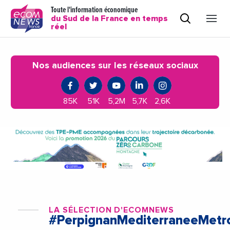
Toute l'information économique
du Sud de la France en temps
réel
Nos audiences sur les réseaux sociaux
85K
51K
5,2M
5,7K
2,6K
LA SÉLECTION D'ECOMNEWS
#PerpignanMediterraneeMetr