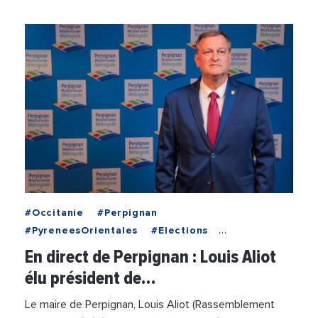
#Occitanie
#Perpignan
#PyreneesOrientales
#Elections
#LouisAliot
En direct de Perpignan : Louis Aliot
#PerpignanMediterraneeMetropole
élu président de…
#Politique
#VilleDePerpignan
Le maire de Perpignan, Louis Aliot (Rassemblement