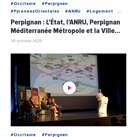
#Occitanie
#Perpignan
#PyreneesOrientales
#ANRU
#Logement
#PerpignanMediterraneeMetropole
#Securite
Perpignan : L’État, l’ANRU, Perpignan
#VilleDePerpignan
Méditerranée Métropole et la Ville…
29 octobre 2025
#Occitanie
#Perpignan