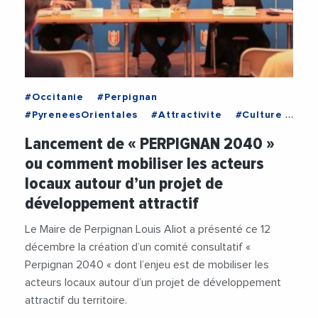
#Occitanie
#Perpignan
#PyreneesOrientales
#Attractivite
#Culture
#Economie
#Education
#LouisAliot
Lancement de « PERPIGNAN 2040 »
#Patrimoine
ou comment mobiliser les acteurs
#PerpignanMediterraneeMetropole
locaux autour d’un projet de
#PhilippeMocellin
#Tourisme
développement attractif
#VilleDePerpignan
Le Maire de Perpignan Louis Aliot a présenté ce 12
décembre la création d’un comité consultatif «
Perpignan 2040 « dont l’enjeu est de mobiliser les
acteurs locaux autour d’un projet de développement
attractif du territoire.