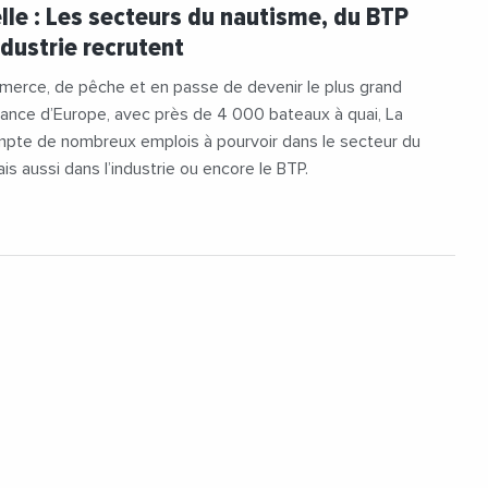
#LaRochelle
#Nautisme
lle : Les secteurs du nautisme, du BTP
quitaine
#PortDeLaRochelle
ndustrie recrutent
merce, de pêche et en passe de devenir le plus grand
sance d’Europe, avec près de 4 000 bateaux à quai, La
mpte de nombreux emplois à pourvoir dans le secteur du
is aussi dans l’industrie ou encore le BTP.