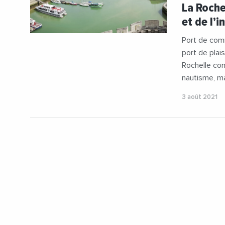
#Industrie
La Roche
#NouvelleA
et de l’i
Port de com
port de plai
Rochelle co
nautisme, ma
3 août 2021