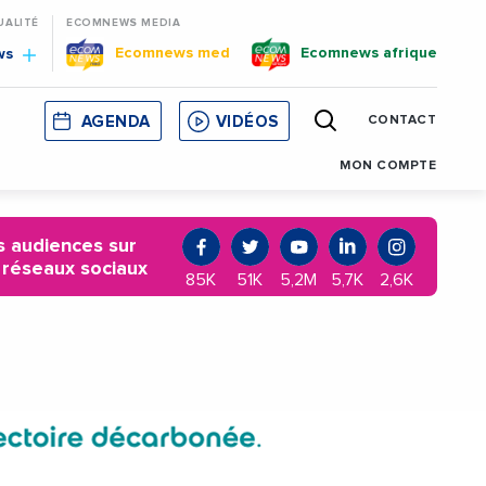
UALITÉ
ECOMNEWS MEDIA
Ecomnews med
Ecomnews afrique
ws
AGENDA
VIDÉOS
CONTACT
E
CORSE
MONACO
CATALOGNE
MON COMPTE
 audiences sur
 réseaux sociaux
85K
51K
5,2M
5,7K
2,6K