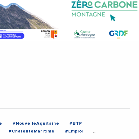
e
#NouvelleAquitaine
#BTP
#CharenteMaritime
#Emploi