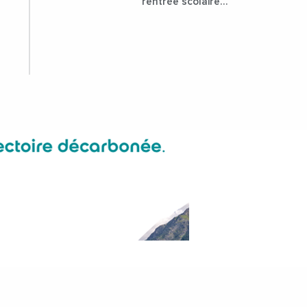
rentrée scolaire
dans les collèges
lozériens