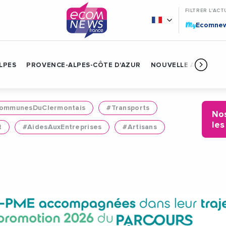
FILTRER L'ACT
My
Ecomne
LPES
PROVENCE-ALPES-CÔTE D'AZUR
NOUVELLE AQUITAIN
mmunesDuClermontais
#Transports
Nos
les
t
#AidesAuxEntreprises
#Artisans