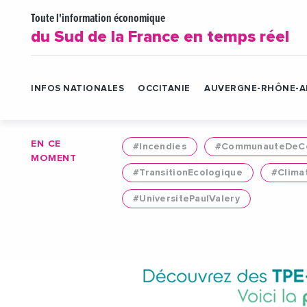
Toute l'information économique
du Sud de la France en temps réel
INFOS NATIONALES
OCCITANIE
AUVERGNE-RHÔNE-A
EN CE
#Incendies
#CommunauteDeCo
MOMENT
#TransitionEcologique
#Clima
#UniversitePaulValery