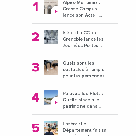
Alpes-Maritimes :
Grasse Campus
lance son Acte II
pour une nouvelle
étape ambitieuse
Isère : La CCI de
pour l'enseignement
Grenoble lance les
supérieur
Journées Portes
Ouvertes des
entreprises du 15 au
Quels sont les
21 octobre 2024
obstacles à l’emploi
pour les personnes
déficientes visuelles
?
Palavas-les-Flots :
Quelle place a le
patrimoine dans
l'attractivité de la
ville ?
Lozère : Le
Département fait sa