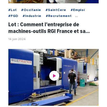
#Lot
#Occitanie
#SaintCere
#Emploi
#FGD
#Industrie
#Recrutement
#RGIFrance
#Videos
#VieDesEntreprises
Lot : Comment l’entreprise de
machines-outils RGI France et sa…
14 juin 2024