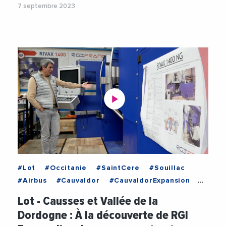
7 septembre 2023
#Lot
#Occitanie
#SaintCere
#Souillac
#Airbus
#Cauvaldor
#CauvaldorExpansion
#Industrie
#Ingenierie
#Innovation
Lot - Causses et Vallée de la
#MecanicVallee
#Michelin
#RGIFrance
Dordogne : À la découverte de RGI
#Safran
#Technologie
#Videos