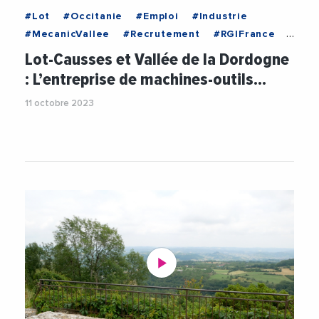
#Lot
#Occitanie
#Emploi
#Industrie
#MecanicVallee
#Recrutement
#RGIFrance
#Videos
#VieDesEntreprises
Lot-Causses et Vallée de la Dordogne
: L’entreprise de machines-outils…
11 octobre 2023