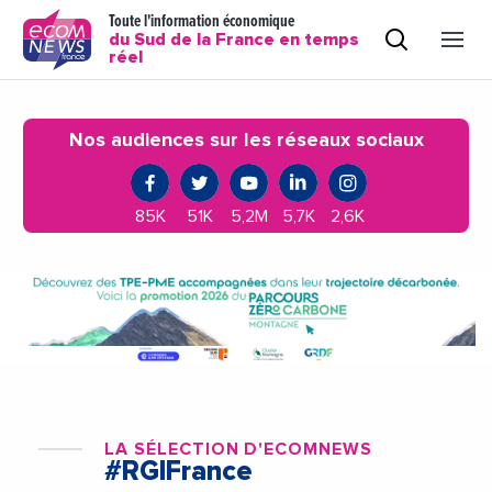
Toute l'information économique
du Sud de la France en temps
réel
Nos audiences sur les réseaux sociaux
85K
51K
5,2M
5,7K
2,6K
LA SÉLECTION D'ECOMNEWS
#RGIFrance