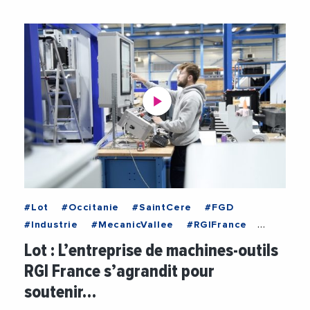
#Lot
#Occitanie
#SaintCere
#FGD
#Industrie
#MecanicVallee
#RGIFrance
#Videos
#VieDesEntreprises
Lot : L’entreprise de machines-outils
RGI France s’agrandit pour
soutenir…