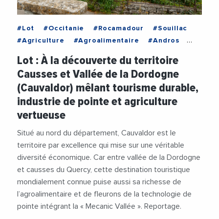
#Lot
#Occitanie
#Rocamadour
#Souillac
#Agriculture
#Agroalimentaire
#Andros
#Cauvaldor
#Economie
Lot : À la découverte du territoire
#HotellerieRestauration
#Industrie
Causses et Vallée de la Dordogne
#MecanicVallee
#Pivaudran
#RaphaelDaubet
(Cauvaldor) mêlant tourisme durable,
#RGIFrance
#Technologie
#Tourisme
industrie de pointe et agriculture
#ValleeDeLaDordogne
#Videos
vertueuse
Situé au nord du département, Cauvaldor est le
territoire par excellence qui mise sur une véritable
diversité économique. Car entre vallée de la Dordogne
et causses du Quercy, cette destination touristique
mondialement connue puise aussi sa richesse de
l’agroalimentaire et de fleurons de la technologie de
pointe intégrant la « Mecanic Vallée ». Reportage.