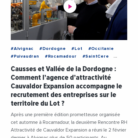
#Alvignac
#Dordogne
#Lot
#Occitanie
#Puivaudran
#Rocamadour
#SaintCere
#Souillac
#ActionLogement
#Attractivite
Causses et Vallée de la Dordogne :
#BenoitIllinger
#Cauvaldor
Comment l’agence d’attractivité
#CauvaldorExpansion
#Emploi
#Industrie
Cauvaldor Expansion accompagne le
#Informatique
#RessourcesHumaines
recrutement des entreprises sur le
#RGIFrance
#Tourisme
#Videos
territoire du Lot ?
Après une première édition prometteuse organisée
cet automne à Rocamadour, la deuxième Rencontre RH
Attractivité de Cauvaldor Expansion a réuni le 2 février
dernier à Alvignac plus de 50 participants. Au