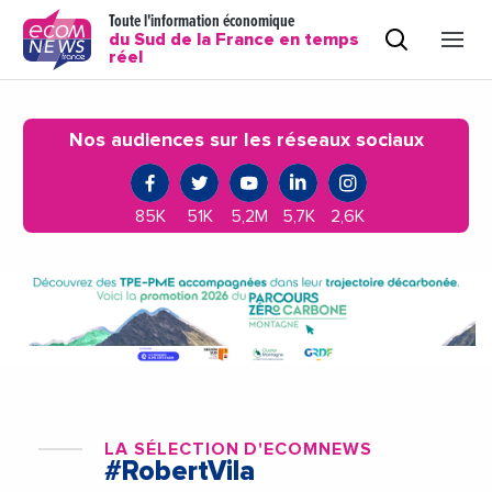
Toute l'information économique
du Sud de la France en temps
réel
Nos audiences sur les réseaux sociaux
85K
51K
5,2M
5,7K
2,6K
LA SÉLECTION D'ECOMNEWS
#RobertVila