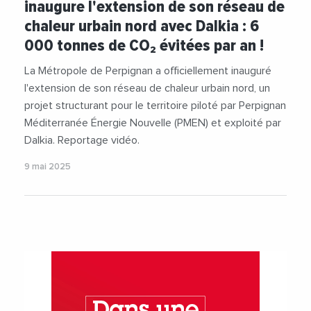
inaugure l'extension de son réseau de
#PerpignanMediterraneeMetropole
chaleur urbain nord avec Dalkia : 6
#PrefectureDesPyreneesOrientales
000 tonnes de CO₂ évitées par an !
#RobertVila
#Videos
#VieDesEntreprises
La Métropole de Perpignan a officiellement inauguré
l'extension de son réseau de chaleur urbain nord, un
projet structurant pour le territoire piloté par Perpignan
Méditerranée Énergie Nouvelle (PMEN) et exploité par
Dalkia. Reportage vidéo.
9 mai 2025