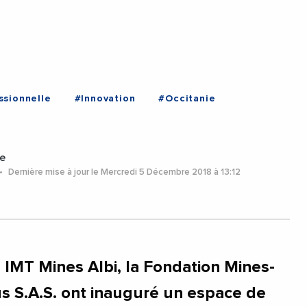
ssionnelle
#Innovation
#Occitanie
e
Dernière mise à jour le Mercredi 5 Décembre 2018 à 13:12
IMT Mines Albi, la Fondation Mines-
s S.A.S. ont inauguré un espace de