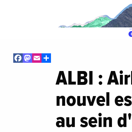
Facebook
Mastodon
Email
Share
ALBI : Ai
nouvel es
au sein d