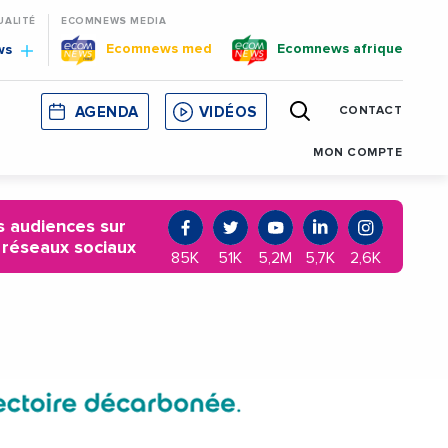
UALITÉ
ECOMNEWS MEDIA
Ecomnews med
Ecomnews afrique
ws
AGENDA
VIDÉOS
CONTACT
E
CORSE
MONACO
CATALOGNE
MON COMPTE
 audiences sur
 réseaux sociaux
85K
51K
5,2M
5,7K
2,6K