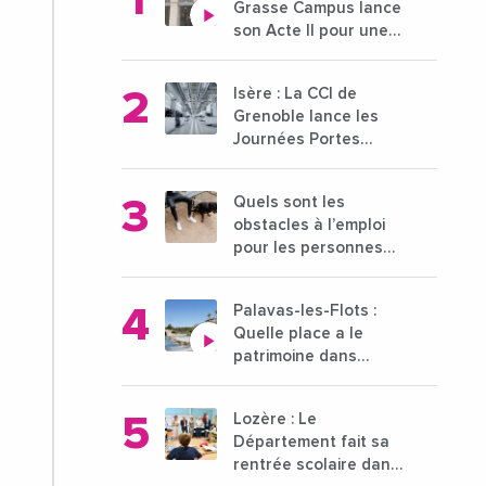
Grasse Campus lance
son Acte II pour une
nouvelle étape
ambitieuse pour
Isère : La CCI de
l'enseignement
Grenoble lance les
supérieur
Journées Portes
Ouvertes des
entreprises du 15 au
Quels sont les
21 octobre 2024
obstacles à l’emploi
pour les personnes
déficientes visuelles ?
Palavas-les-Flots :
Quelle place a le
patrimoine dans
l'attractivité de la ville
?
Lozère : Le
Département fait sa
rentrée scolaire dans