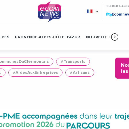
FILTRER L'ACT
My
Ecomne
LPES
PROVENCE-ALPES-CÔTE D'AZUR
NOUVELLE AQUITAIN
mmunesDuClermontais
#Transports
Nos
les
t
#AidesAuxEntreprises
#Artisans