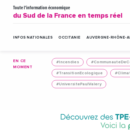
Toute l'information économique
du Sud de la France en temps réel
INFOS NATIONALES
OCCITANIE
AUVERGNE-RHÔNE-A
EN CE
#Incendies
#CommunauteDeCo
MOMENT
#TransitionEcologique
#Clima
#UniversitePaulValery