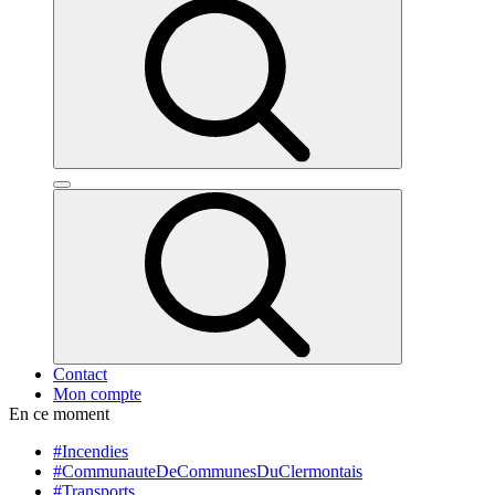
Contact
Mon compte
En ce moment
#Incendies
#CommunauteDeCommunesDuClermontais
#Transports