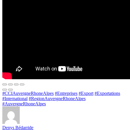
#CCIAuvergneRhoneAlpes
#Entreprises
#Export
#Exportations
#International
#RegionAuvergneRhoneAlpes
#AuvergneRhoneAlpes
Denys Bédarride