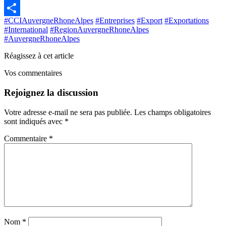
Email
#CCIAuvergneRhoneAlpes
#Entreprises
#Export
#Exportations
Share
#International
#RegionAuvergneRhoneAlpes
#AuvergneRhoneAlpes
Réagissez
à cet article
Vos commentaires
Rejoignez la discussion
Votre adresse e-mail ne sera pas publiée.
Les champs obligatoires
sont indiqués avec
*
Commentaire
*
Nom
*