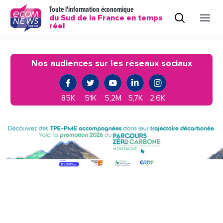
Toute l'information économique
du Sud de la France en temps
réel
Nos audiences sur les réseaux sociaux
85K
51K
5,2M
5,7K
2,6K