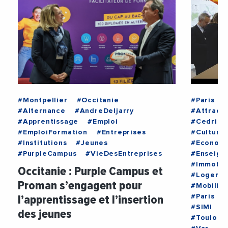
#Montpellier
#Occitanie
#Paris
#Alternance
#AndreDeljarry
#Attracti
#Apprentissage
#Emploi
#CedricG
#EmploiFormation
#Entreprises
#Culture
#Institutions
#Jeunes
#Econom
#PurpleCampus
#VieDesEntreprises
#Enseign
#Immobil
Occitanie : Purple Campus et
#Logeme
Proman s’engagent pour
#Mobilite
l’apprentissage et l’insertion
#Paris
#
#SIMI
#
des jeunes
#Toulon