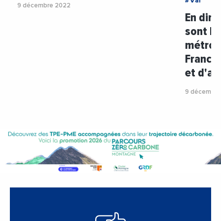
#Var
#V
9 décembre 2022
En dire
sont le
métrop
France
et d'at
9 décembre