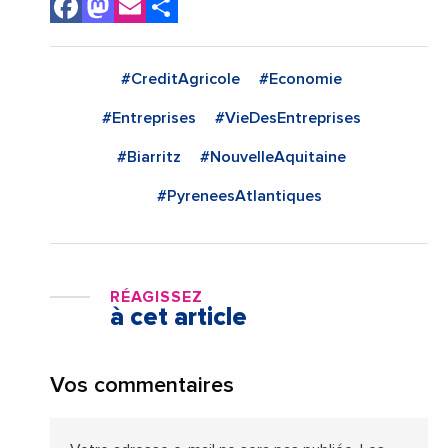
Facebook
Mastodon
Email
Share
#CreditAgricole
#Economie
#Entreprises
#VieDesEntreprises
#Biarritz
#NouvelleAquitaine
#PyreneesAtlantiques
RÉAGISSEZ
à cet article
Vos commentaires