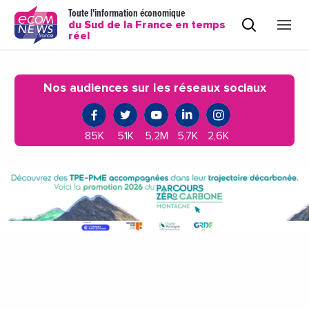
Toute l'information économique
du Sud de la France en temps
réel
Nos audiences sur les réseaux sociaux
85K
51K
5,2M
5,7K
2,6K