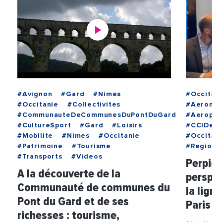
#Avignon
#Gard
#Nimes
#Occitan
#Occitanie
#Collectivites
#Aeronau
#CommunauteDeCommunesDuPontDuGard
#Aeropor
#CultureSport
#Gard
#Loisirs
#CCIDesP
#Mobilite
#Nimes
#Occitanie
#Occitan
#Patrimoine
#Tourisme
#RegionO
#Transports
#Videos
Perpign
A la découverte de la
perspec
Communauté de communes du
la lign
Pont du Gard et de ses
Paris O
richesses : tourisme,